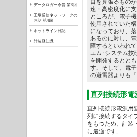
目を見張るものが
データロガー今昔 第3回
速・高密度化に支
工場通信ネットワークの
ところが、電子機
お話 第4回
使用されていた構
になっており、落
ホットライン日記
あるのに対し、電
計装豆知識
障するといわれて
エム･システム技
を開発するととも
す。そして、電子
の避雷器よりも『
直列接続形電
直列接続形電源用
列に接続するタイ
をもつため、計装
に最適です。