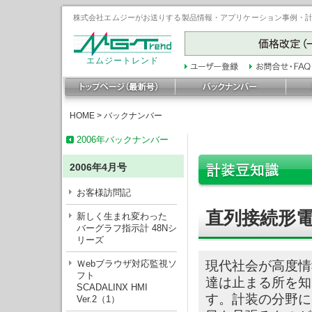
株式会社エムジーがお送りする製品情報・アプリケーション事例・計装豆
エムジートレンド
HOME
>
バックナンバー
2006年バックナンバー
2006年4月号
お客様訪問記
直列接続形
新しく生まれ変わった
バーグラフ指示計 48Nシ
リーズ
Ｗebブラウザ対応監視ソ
現代社会が高度情
フト
達は止まる所を知
SCADALINX HMI
す。計装の分野に
Ver.2（1）