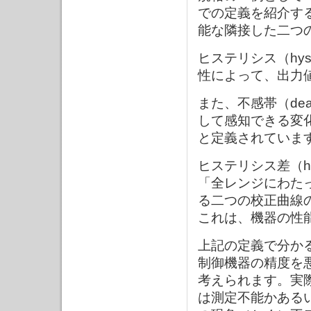
での定義を紹介すると
能な隣接した二つ
ヒステリシス（hys
性によって、出力
また、不感帯（dea
して感知できる変
と定義されていま
ヒステリシス差（hys
「全レンジにわた
る二つの校正曲線
これは、機器の性
上記の定義で分か
制御機器の精度を
考えられます。実
は測定不能かある