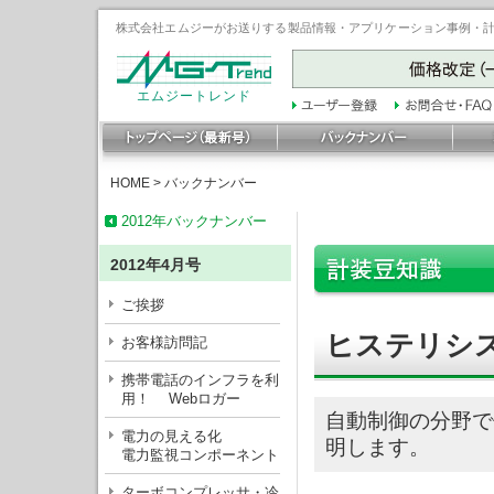
株式会社エムジーがお送りする製品情報・アプリケーション事例・計装豆
エムジートレンド
HOME
>
バックナンバー
2012年バックナンバー
2012年4月号
ご挨拶
ヒステリシ
お客様訪問記
携帯電話のインフラを利
用！ Webロガー
自動制御の分野で
電力の見える化
明します。
電力監視コンポーネント
ターボコンプレッサ・冷