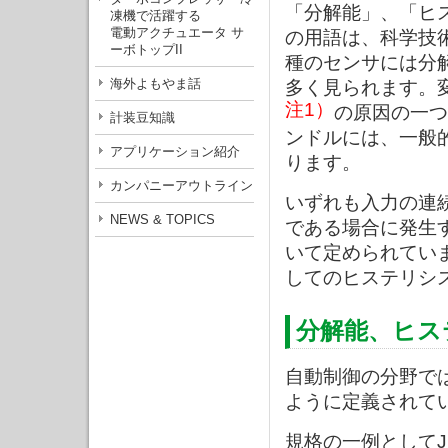
「分解能」、「ヒ
凍機で活躍する
電動アクチュエータ サ
の用語は、科学技
ーボトップII
種のセンサには分
海外よもやま話
多く見られます。
注1）
の原因の一つ
計装豆知識
ンドルには、一般
アプリケーション紹介
ります。
カンパニーアウトライン
いずれも入力の連
NEWS & TOPICS
である場合に発生
いて定められてい
してのヒステリシ
分解能、ヒス
自動制御の分野で
ように定義されて
規格の一例としてJ