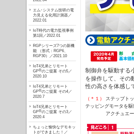
エム･システム技研の電
力見える化用計測器／
2022.01
IoT時代の電力監視事例
第1回／2022.01
RGPシリーズ7つの新機
能 （形式：RGP6、
RGP30）／2021.10
IoT4兄弟とリモート
制御弁を駆動する
®
GP
のご提案 その5／
2020.10
を操作して、その
性の高さを体感し
IoT4兄弟とリモート
®
GP
のご提案 その4／
2020.7
（＊１）
ステップトッ
テッピングモータを駆
IoT4兄弟とリモート
®
GP
のご提案 その3／
アクチュエータ
2020.4
ちょっと愉快なデモキッ
トができました！／