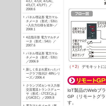
47LT, 47LR, 47LAC,
47LCT, 47LPT）／
2008.6
パネル埋込形 電力マル
チメータ（形式：53U）
−入出力仕様を追加−／
2008.1
4点指示形 電力マルチメ
ータ（形式：54U）／
2007.6
パネル埋込形 電力マル
チメータ（形式：53U）
／2006.9
（＊2）
デモキットに
新しく生まれ変わったバ
ーグラフ指示計 48Nシリ
ーズ／2006.4
クランプ式センサ入力形
交流電流トランスデュー
IoT製品のWeb
サ（形式：LTCECおよ
GP（リモートグ
び14CEC）／2005.8
す。
電力マルチメータ（形