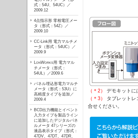
式：54U、54UC）／
2009.12
4点指示形 零相電圧メー
タ（形式：54Z）／
2009.10
CC-Link用 電力マルチメ
ータ（形式：54UC）／
2009.9
L
W
用 電力マル
ON
ORKS
チメータ（形式：
54UL）／2009.6
パネル埋込形電力マルチ
メータ（形式：53U）に
（＊2）
デモキットに
高精度タイプを追加／
（＊3）
タブレットレ
2009.4
合せください。
BCD出力機能とイベント
入力タイプを製品ライン
に追加したデジタルパネ
ルメータ 47シリーズの
液晶表示タイプ（形式：
47DV、47DT、47DR、