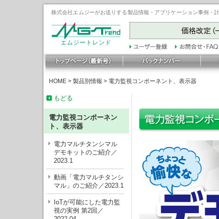
株式会社エムジーがお送りする製品情報・アプリケーション事例・計装豆
エムジートレンド
HOME
>
製品別情報
>
電力監視コンポーネント、表示器
もどる
電力監視コンポーネン
ト、表示器
電力マルチタンシマル
デモキットのご紹介／
2023.1
動画「電力マルチタンシ
マル」のご紹介／2023.1
IoTが可能にした電力監
視の実例 第2回／
2022.04