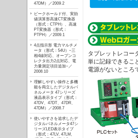
47DM）／2009.2
ピークホールド付、実効
値演算形高速CT変換器
（形式：CTPH）、高速
PT変換器（形式：
PTPH）／2009.1
4点指示形 電力マルチメ
ータ（形式：54U）−三
タブレットレコーダ
相4線対応、オープンコ
単に記録できるこ
レクタ出力2点対応、電
力量測定項目追加−／
電源がないところ
2008.10
理解しやすい操作と多機
能を両立したデジタルパ
ネルメータ 47シリーズ
液晶表示タイプ（形式：
47DV、47DT、47DR、
47DM）／2008.7
使いやすさを追求したデ
ジタルパネルメータ47シ
リーズLED表示タイプ
（形式：47LV, 47LM,