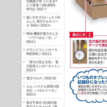
®
信無線子局 くにまる
エコ登場！[WL40W1-
WTU]／2017.7
使いやすさがいっそう向
上した 電力マルチメー
タ 54U2／2015.4
Web 機能付電力モニタ
「パワーみえ～る」／
2014.1
デマンドコントローラ
R9EDMC／2013.1
「電力の見える化」 電
力監視コンポーネント／
2012.4
電力マルチ／2010.10
エム･システム技研の指
示計・パネルメータ／
2010.4
英文字表示 4点指示形
電力マルチメータ（形