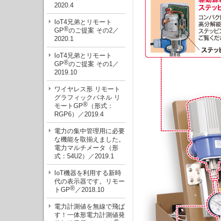
2020.4
IoT4兄弟とリモート
®
GP
のご提案 その2／
2020.1
IoT4兄弟とリモート
®
GP
のご提案 その1／
2019.10
ワイヤレス形 リモート
グラフィックパネル リ
®
モートGP
（形式：
RGP6）／2019.4
電力の集中管理用に必要
な機能を取揃えました。
電力マルチメータ（形
式：54U2）／2019.1
IoT機器を利用する新時
代の表示器です。リモー
®
トGP
／2018.10
電力計測値を無線で飛ば
す！一体形電力計測値発