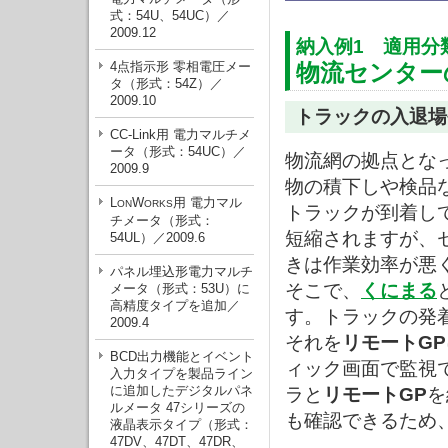
式：54U、54UC）／
2009.12
納入例1 適用分
4点指示形 零相電圧メー
物流センター
タ（形式：54Z）／
2009.10
トラックの入退場
CC-Link用 電力マルチメ
ータ（形式：54UC）／
物流網の拠点とな
2009.9
物の積下しや検品
L
W
用 電力マル
ON
ORKS
トラックが到着し
チメータ（形式：
短縮されますが、
54UL）／2009.6
きは作業効率が悪
パネル埋込形電力マルチ
そこで、
くにまる
メータ（形式：53U）に
高精度タイプを追加／
す。トラックの発
2009.4
それを
リモートGP
BCD出力機能とイベント
ィック画面で監視
入力タイプを製品ライン
に追加したデジタルパネ
ラと
リモートGP
を
ルメータ 47シリーズの
も確認できるため
液晶表示タイプ（形式：
47DV、47DT、47DR、