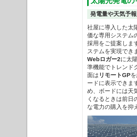
太陽光発電の
発電量や天気予報
社屋に導入した太
価な専用システム
採用をご提案しま
ステムを実現でき
Webロガー2
に太
準機能でトレンド
面は
リモートGP
を
ードに表示できま
め、ボードには天
くなるときは前日
な電力の購入を抑