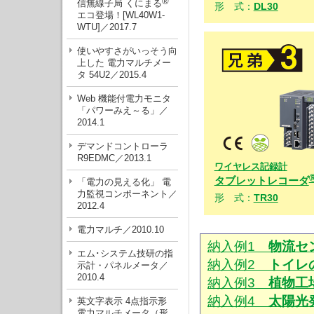
®
信無線子局 くにまる
形 式：
DL30
エコ登場！[WL40W1-
WTU]／2017.7
使いやすさがいっそう向
上した 電力マルチメー
タ 54U2／2015.4
Web 機能付電力モニタ
「パワーみえ～る」／
2014.1
デマンドコントローラ
R9EDMC／2013.1
ワイヤレス記録計
タブレットレコーダ
「電力の見える化」 電
力監視コンポーネント／
形 式：
TR30
2012.4
電力マルチ／2010.10
納入例1
物流セ
エム･システム技研の指
納入例2
トイレ
示計・パネルメータ／
2010.4
納入例3
植物工
納入例4
太陽光
英文字表示 4点指示形
電力マルチメータ（形