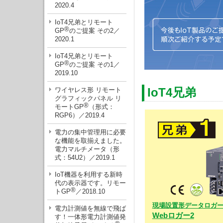
2020.4
IoT4兄弟とリモート
®
GP
のご提案 その2／
2020.1
IoT4兄弟とリモート
®
GP
のご提案 その1／
2019.10
ワイヤレス形 リモート
IoT4兄弟
グラフィックパネル リ
®
モートGP
（形式：
RGP6）／2019.4
電力の集中管理用に必要
な機能を取揃えました。
電力マルチメータ（形
式：54U2）／2019.1
IoT機器を利用する新時
代の表示器です。リモー
®
トGP
／2018.10
現場設置形データロガ
電力計測値を無線で飛ば
Webロガー2
す！一体形電力計測値発