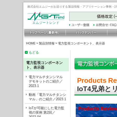
株式会社エムジーがお送りする製品情報・アプリケーション事例・計装豆
エムジートレンド
HOME
>
製品別情報
>
電力監視コンポーネント、表示器
もどる
電力監視コンポーネン
ト、表示器
電力マルチタンシマル
Products Re
デモキットのご紹介／
2023.1
IoT4兄弟と
動画「電力マルチタンシ
マル」のご紹介／2023.1
IoTが可能にした電力監
視の実例 第2回／
2022.04