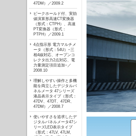
47DM）／2009.2
ピークホールド付、実効
値演算形高速CT変換器
（形式：CTPH）、高速
PT変換器（形式：
PTPH）／2009.1
4点指示形 電力マルチメ
ータ（形式：54U）−三
相4線対応、オープンコ
レクタ出力2点対応、電
力量測定項目追加−／
2008.10
理解しやすい操作と多機
能を両立したデジタルパ
ネルメータ 47シリーズ
液晶表示タイプ（形式：
47DV、47DT、47DR、
47DM）／2008.7
使いやすさを追求したデ
ジタルパネルメータ47シ
リーズLED表示タイプ
（形式：47LV, 47LM,