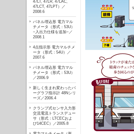
47LT, 47LR, 47LAC,
47LCT, 47LPT）／
2008.6
パネル埋込形 電力マル
チメータ（形式：53U）
−入出力仕様を追加−／
2008.1
4点指示形 電力マルチメ
ータ（形式：54U）／
2007.6
パネル埋込形 電力マル
チメータ（形式：53U）
／2006.9
新しく生まれ変わったバ
ーグラフ指示計 48Nシリ
ーズ／2006.4
クランプ式センサ入力形
交流電流トランスデュー
サ（形式：LTCECおよ
び14CEC）／2005.8
電力マルチメータ（形