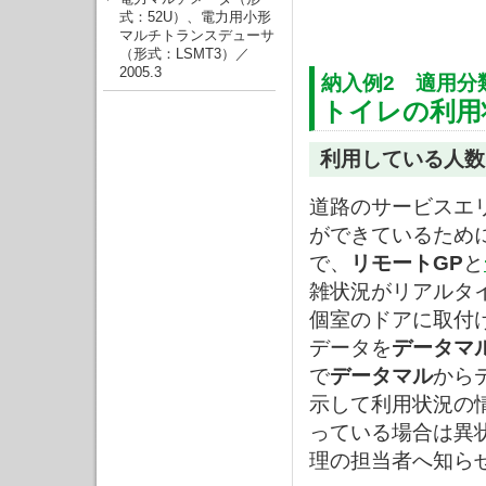
式：52U）、電力用小形
マルチトランスデューサ
（形式：LSMT3）／
2005.3
納入例2 適用分
トイレの利用
利用している人数
道路のサービスエ
ができているため
で、
リモートGP
と
雑状況がリアルタ
個室のドアに取付
データを
データマ
で
データマル
から
示して利用状況の
っている場合は異
理の担当者へ知ら