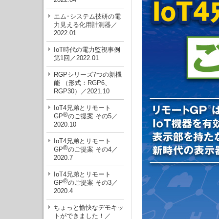
エム･システム技研の電
力見える化用計測器／
2022.01
IoT時代の電力監視事例
第1回／2022.01
RGPシリーズ7つの新機
能 （形式：RGP6、
RGP30）／2021.10
IoT4兄弟とリモート
®
GP
のご提案 その5／
2020.10
IoT4兄弟とリモート
®
GP
のご提案 その4／
2020.7
IoT4兄弟とリモート
®
GP
のご提案 その3／
2020.4
ちょっと愉快なデモキッ
トができました！／