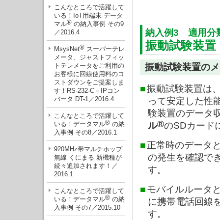
こんなところで活躍して
いる！IoT用端末 データ
®
マル
の納入事例 その9
納入例3 適用分
／2016.4
振動試験装
®
MsysNet
スーパーテレ
メータ、ジャストフィッ
トテレメータをご利用の
振動試験装置のメ
お客様に回線使用料のコ
ストダウンをご提案しま
■
振動試験装置は
す！RS-232-C－IPコン
バータ DT-1／2016.4
って安定した性
験装置のデータ
こんなところで活躍して
®
®
いる！データマル
の納
ル
のSDカード
入事例 その8／2016.1
■
正常時のデータ
920MHz帯マルチホップ
の発生を確認で
無線 くにまる 新機種が
続々追加されます！／
す。
2016.1
■
モバイルルータ
こんなところで活躍して
®
いる！データマル
の納
に携帯電話回線
入事例 その7／2015.10
す。