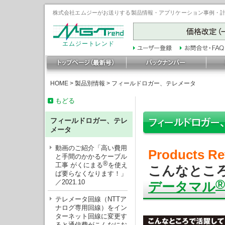
株式会社エムジーがお送りする製品情報・アプリケーション事例・計装豆
エムジートレンド
HOME
>
製品別情報
>
フィールドロガー、テレメータ
もどる
フィールドロガー、テレ
メータ
動画のご紹介「高い費用
Products Re
と手間のかかるケーブル
®
工事 がくにまる
を使え
こんなとこ
ば要らなくなります！」
®
／2021.10
データマル
テレメータ回線（NTTア
ナログ専用回線）をイン
ターネット回線に変更す
ると通信費がこんなにお