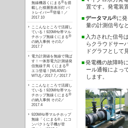
®
無線機器くにまる
を搭
置です。発電装
載した積層形表示灯 パ
®
トレイバー
登場！／
®
2017.10
■
データマル
に発
量の計測信号な
ここんなところで活躍し
ている！920MHz帯マル
®
■
入力された信号
チホップ無線くにまる
の納入事例 その3／
らクラウドサー
2017.7
ドグラフとして
電力計測値を無線で飛ば
す！一体形電力計測値発
■
発電機の故障時
®
信無線子局 くにまる
ール通報によっ
エコ登場！[WL40W1-
WTU]／2017.7／2017.7
します。
ここんなところで活躍し
ている！920MHz帯マル
®
チホップ無線くにまる
の納入事例 その2／
2017.4
920MHz帯マルチホップ
無線「くにまる®」にコ
ンパクトな子機が登