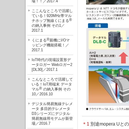
場！！／2017.4
ここんなところで活躍し
ている！920MHz帯マル
®
チホップ無線くにまる
の納入事例 その1／
2017.1
®
くにまる
親機にI/Oマ
ッピング機能搭載！／
2017.1
IoT時代の現場設置形デ
ータロガー Webロガー2
[DL30]／2017.1
こんなところで活躍して
いる！IoT用端末 データ
®
マル
の納入事例 その
10／2016.10
デジタル簡易無線テレメ
ータ 多目的テレメータ
D3シリーズにデジタル
簡易無線用モデムが新登
場／2016.7
＊1
別途mopera U