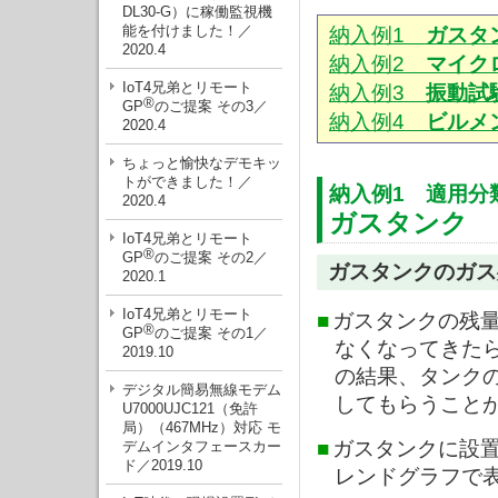
DL30-G）に稼働監視機
能を付けました！／
納入例1
ガスタ
2020.4
納入例2
マイク
IoT4兄弟とリモート
納入例3
振動試
®
GP
のご提案 その3／
納入例4
ビルメ
2020.4
ちょっと愉快なデモキッ
トができました！／
納入例1 適用分
2020.4
ガスタンク
IoT4兄弟とリモート
®
GP
のご提案 その2／
ガスタンクのガス
2020.1
IoT4兄弟とリモート
■
ガスタンクの残
®
GP
のご提案 その1／
なくなってきた
2019.10
の結果、タンク
デジタル簡易無線モデム
してもらうこと
U7000UJC121（免許
局）（467MHz）対応 モ
■
ガスタンクに設
デムインタフェースカー
ド／2019.10
レンドグラフで