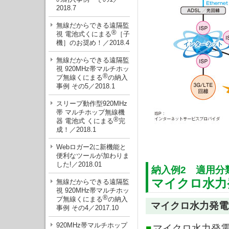
2018.7
無線だからできる遠隔監
®
視 電池式くにまる
［子
機］のお奨め！／2018.4
無線だからできる遠隔監
視 920MHz帯マルチホッ
®
プ無線くにまる
の納入
事例 その5／2018.1
スリープ動作型920MHz
帯 マルチホップ無線機
®
器 電池式 くにまる
完
成！／2018.1
Webロガー2に新機能と
便利なツールが加わりま
した!／2018.01
納入例2 適用分
マイクロ水力
無線だからできる遠隔監
視 920MHz帯マルチホッ
®
プ無線くにまる
の納入
マイクロ水力発電
事例 その4／2017.10
920MHz帯マルチホップ
■
マイクロ水力発