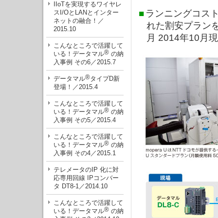
IIoTを実現するワイヤレ
■
ランニングコスト
スI/OとLANとインター
ネットの融合！／
れた割安プランを
2015.10
月 2014年10月
こんなところで活躍して
®
いる！データマル
の納
入事例 その6／2015.7
®
データマル
タイプD新
登場！／2015.4
こんなところで活躍して
®
いる！データマル
の納
入事例 その5／2015.4
こんなところで活躍して
®
いる！データマル
の納
入事例 その4／2015.1
テレメータのIP 化に対
応専用回線 IPコンバー
タ DT8-1／2014.10
こんなところで活躍して
®
いる！データマル
の納