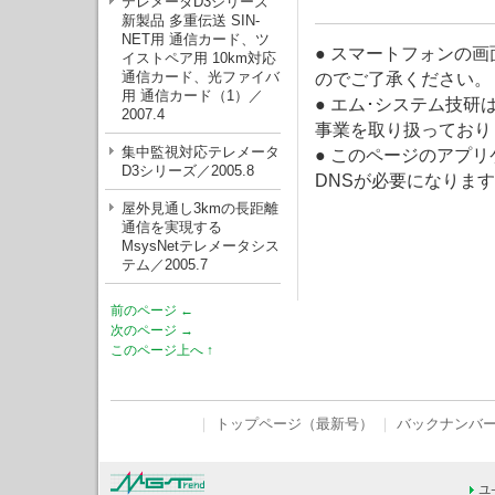
テレメータD3シリーズ
新製品 多重伝送 SIN-
NET用 通信カード、ツ
● スマートフォンの
イストペア用 10km対応
通信カード、光ファイバ
のでご了承ください。
用 通信カード（1）／
● エム･システム技
2007.4
事業を取り扱っており
集中監視対応テレメータ
● このページのアプ
D3シリーズ／2005.8
DNSが必要になりま
屋外見通し3kmの長距離
通信を実現する
MsysNetテレメータシス
テム／2005.7
前のページ ←
次のページ →
このページ上へ ↑
｜
トップページ（最新号）
｜
バックナンバ