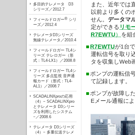
また、近年では
多目的テレメータ D3
シリーズ／2012.7
以前より多くの
®
せん。
データマ
フィールドロガー
シリ
ーズ／2012.4
定ができる
リモー
R7EWTU
）
を組
テレメータD3シリーズ
無線テレメータ／2010.4
■
R7EWTU
が1台
フィールドロガー TL4シ
運転信号を取り
リーズ テレロガー（形
式：TL4-LX1）／2008.8
タを収集しWeb
フィールドロガー TL4シ
■
ポンプの運転信
リーズ 多点監視 音声通
て記録します。
報カード（形式：TL4-
AL1）／2008.7
■
ポンプが故障し
SCADALINXproの応用
Eメール通報に
（4）− SCADALINXpro
とテレメータ D3シリー
ズを利用したシステム
−／2008.6
テレメータ D3シリーズ
（4）− 多重伝送テレメ