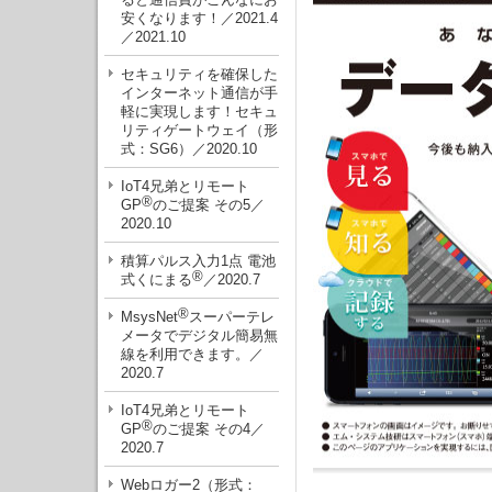
安くなります！／2021.4
／2021.10
セキュリティを確保した
インターネット通信が手
軽に実現します！セキュ
リティゲートウェイ（形
式：SG6）／2020.10
IoT4兄弟とリモート
®
GP
のご提案 その5／
2020.10
積算パルス入力1点 電池
®
式くにまる
／2020.7
®
MsysNet
スーパーテレ
メータでデジタル簡易無
線を利用できます。／
2020.7
IoT4兄弟とリモート
®
GP
のご提案 その4／
2020.7
Webロガー2（形式：