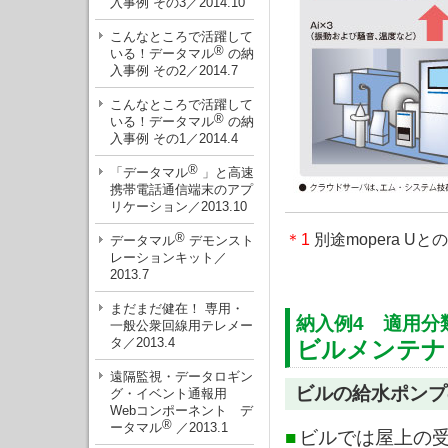
入事例 その3／2014.10
こんなところで活躍して
®
いる！データマル
の納
入事例 その2／2014.7
こんなところで活躍して
®
いる！データマル
の納
入事例 その1／2014.4
®
「データマル
」と高速
携帯電話通信端末のアプ
リケーション／2013.10
®
＊1
別途mopera U
データマル
デモンスト
レーションキット／
2013.7
まだまだ健在！ 専用・
納入例4 適用分
一般公衆回線用テレメー
タ／2013.4
ビルメンテナ
遠隔監視・データロギン
ビルの給水ポンプ
グ・イベント通報用
Webコンポーネント デ
®
ータマル
／2013.1
■
ビルでは屋上の