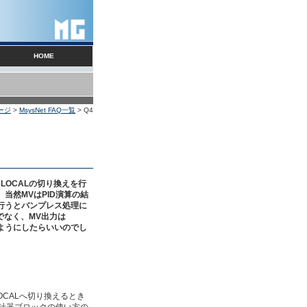
HOME
ージ
>
MsysNet FAQ一覧
> Q4
てLOCALの切り換えを行
当然MVはPID演算の結
を行うとバンプレス処理に
でなく、MV出力は
のようにしたらいいのでし
OCALへ切り換えるとき