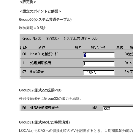
＜設定例＞
＜設定のポイントと解説＞
Group00(システム共通テーブル)
制御周期＝0.5秒
Group02(形式22:拡張PID)
外部接続端子にGroup32の出力を結線。
Group31(形式66:むだ時間演算)
LOCALからCASへの切換え時のMVを記憶するとき、１周期(0.5秒)