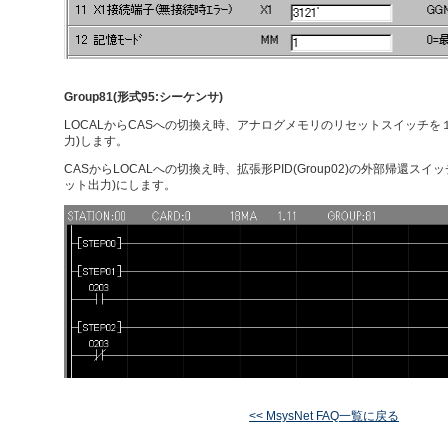
Group81(形式95:シーケンサ)
LOCALからCASへの切換え時、アナログメモリのリセットスイッチを
力)します。
CASからLOCALへの切換え時、拡張形PID(Group02)の外部帰還スイ
ット出力)にします。
<< MsysNet FAQ一覧に戻る