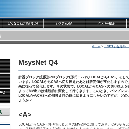
どんなことができるの?
システム紹介
メンバー紹介
ホーム
>
「MITA」会員のペ
MsysNet Q4
計器ブロック拡張形PIDブロック(形式：22)でLOCALからCAS、そし
います。LOCALからCASへ切り換えたあとは設定値が変化しますので、
果に従って変化します。その状態で、LOCALからCASへの切り換え
よってMV出力は連続的に変化して行くきます。このとき、バンプレス
LOCALからCASへの切換え時の値に戻るようにしたいのですが、ど
ょうか？
<A>
LOCALからCASへ切り換わるときのMV値を記憶しておき、CASからL