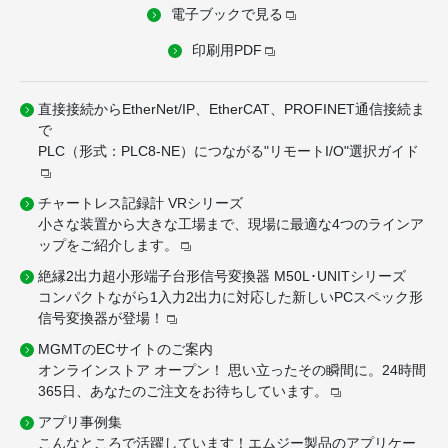
電子ブックで見る
印刷用PDF
直接接続からEtherNet/IP、EtherCAT、PROFINET通信接続ま
で
PLC（形式：PLC8-NE）につながる"リモートI/O"選択ガイド
チャートレス記録計 VRシリーズ
小さな装置から大きな工場まで、現場に最適な4つのラインア
ップをご紹介します。
絶縁2出力超小形端子台形信号変換器 M50L･UNITシリーズ
コンパクトながら1入力2出力に対応した新しいPCスペック形
信号変換器が登場！
MGMTのECサイトのご案内
オンラインストア オープン！ 思い立ったその瞬間に。24時間
365日、あなたのご注文をお待ちしています。
アプリ事例集
こんなところで活躍しています！エムジー製品のアプリケー