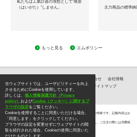
私たちは工業計器の理想として“廃形
（はいがた）”しません。
主力商品の標準納
もっと見る
エムポリシー
製品紹介
ダウンロード
サポート・お問合せ
会社情報
当ウェブサイトでは、ユーザビリティーを向上
個人情報保護方針
ご注文に際して
サイトマップ
させるためにCookieを使用しています。
詳しくは、
個人情報保護方針（Privacy
policy）
および
Cookie（クッキー）に関するブ
ラウザの設定
をご覧ください。
Cookieを使用することに同意いただける場合、
＊. 本ウェブサイト上に掲載されている情報は、掲載した時点での情報です。記載内容はお
断りなしに変更することがありますのでご了承ください。
「同意します」をクリックしてください。
＊. 本ウェブサイト上の表示価格には消費税は含まれておりません。ご注文の際には消費税
ブラウザの設定を変更せずにウェブサイトの閲
を別途頂戴いたします。
覧を続行された場合、Cookieの使用に同意いた
だけたものとします。