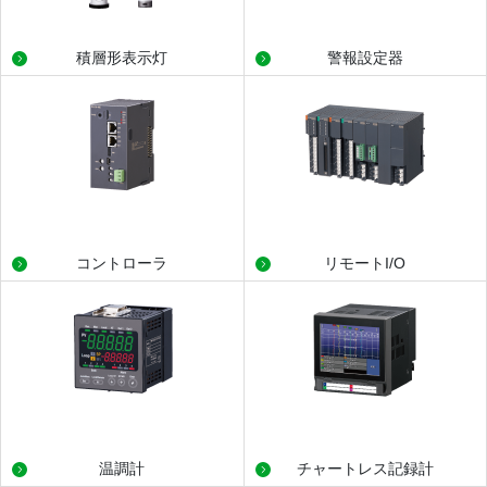
積層形表示灯
警報設定器
コントローラ
リモートI/O
温調計
チャートレス記録計