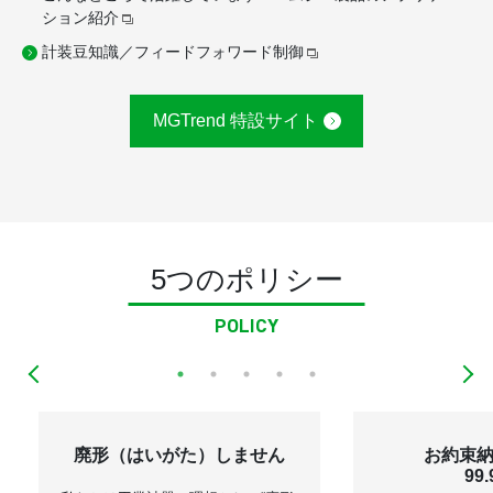
ション紹介
計装豆知識／フィードフォワード制御
MGTrend 特設サイト
5つのポリシー
POLICY
廃形
（はいがた）
しません
お約束
99