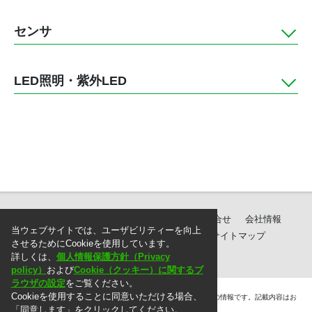
センサ
LED照明・紫外LED
製品紹介
ダウンロード
サポート・お問合せ
会社情報
当ウェブサイトでは、ユーザビリティーを向上
個人情報保護方針
ご注文に際して
サイトマップ
させるためにCookieを使用しています。
詳しくは、
個人情報保護方針（Privacy
policy）
および
Cookie（クッキー）に関するブ
ラウザの設定
をご覧ください。
Cookieを使用することに同意いただける場合、
＊. 本ウェブサイト上に掲載されている情報は、掲載した時点での情報です。記載内容はお
断りなしに変更することがありますのでご了承ください。
「同意します」をクリックしてください。