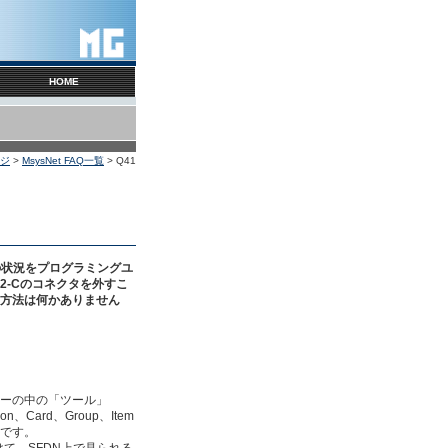
HOME
ージ
>
MsysNet FAQ一覧
> Q41
の状況をプログラミングユ
2-Cのコネクタを外すこ
方法は何かありません
ューの中の「ツール」
ard、Group、Item
です。