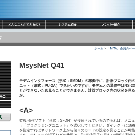
どんなことができるの?
システム紹介
メンバー紹介
ホーム
>
「MITA」会員のペ
MsysNet Q41
モデムインタフェース（形式：SMDM）の稼働中に、計器ブロック内
ニット（形式：PU-2A）で見たいのですが、モデムとの通信中はRS-23
とができないため見ることができません。計器ブロック内の状況を見る
か。
<A>
監視 操作ソフト（形式：SFDN）が接続されているのであれば、メニ
→「プログラミングユニット」を選択してください。ダイレクトにStation、C
を指定すればネットワーク上から個々のカードの設定を見ることが可能