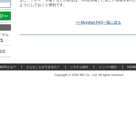
また、テレメータ端子などの状況は、Do送信端子に見たい情報を割付け
ようにしておくと便利です。
<< MsysNet FAQ一覧に戻る
イヤル
21
合せ
MITAとは？
どんなことができるの？
システム紹介
メンバー紹介
HOM
Copyright © 2004 MG Co., Ltd. All rights reserved.