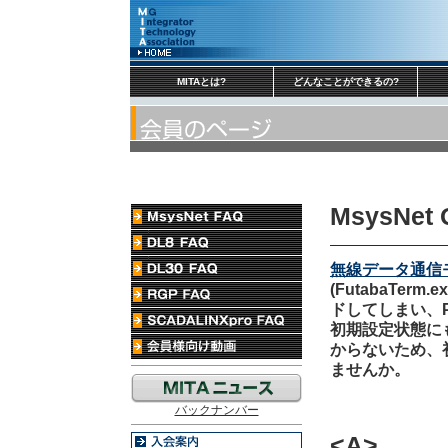
MITAとは?
どんなことができるの?
MsysNet 
無線データ通信
(FutabaTe
ドしてしまい、
初期設定状態に
からないため、
ませんか。
バックナンバー
<A>