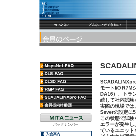
MITAとは?
どんなことができるの?
SCADALI
SCADALINX
モートI/O R
DA16）、トラ
続して社内試験
実際の現場では、
Severの設定
この状態で試験を
エラーが発生し
バックナンバー
ているユニット