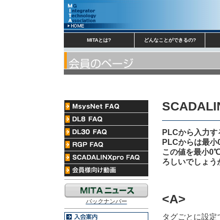
MITAとは?
どんなことができるの?
SCADALI
PLCから入力
PLCからは最小
この値を最小0
ろしいでしょう
<A>
バックナンバー
タグごとに設定