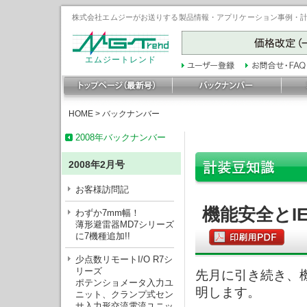
株式会社エムジーがお送りする製品情報・アプリケーション事例・計装豆
エムジートレンド
HOME
>
バックナンバー
2008年バックナンバー
2008年2月号
お客様訪問記
機能安全とIE
わずか7mm幅！
薄形避雷器MD7シリーズ
に7機種追加!!
少点数リモートI/O R7シ
リーズ
先月に引き続き、機
ポテンショメータ入力ユ
明します。
ニット、クランプ式セン
サ入力形交流電流ユニッ