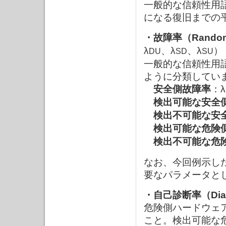
一般的な信頼性用
になる復旧までの
・故障率（Random ha
λ
、λ
、λ
）
DU
SD
SU
一般的な信頼性用
ように分類してい
安全側故障率
：λ
検出可能な安全
検出不可能な安
検出可能な危険
検出不可能な危
なお、今回例示し
要なパラメータと
・自己診断率（Diagn
危険側ハードウェ
こと。検出可能な