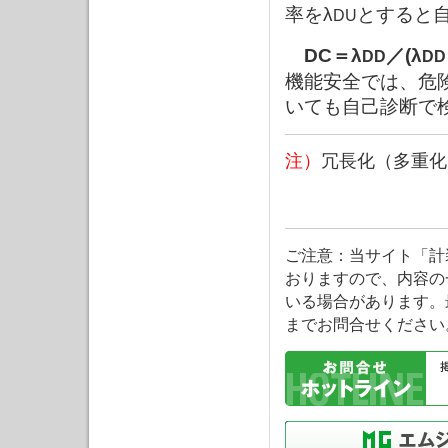
率をλ
とすると
DU
DC＝λ
／(λ
DD
DD
機能安全では、危
いても自己診断で
注）
冗長化（多重化
ご注意：当サイト「計
おりますので、内容の
いる場合があります。
までお問合せください