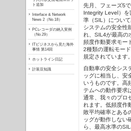
ト追加
先月、フェーズ5で各
Integrity L
Interface & Network
準（SIL）について
News 2（No.18）
システムの安全性能
PCレコーダの納入実例
れ、SIL4が最高
（No.29）
頻度作動要求モー
ITビジネスから見た海外
2種類の運転モード
事情 第14回
規定されています
ホットライン日記
自動車の安全シス
計装豆知識
ッグに相当し、安
いうものです。高
テムへの動作要求
通常、我々のプロ
れます。低頻度作
敗平均確率とある
ッグが動作しない
ら、最高水準のSIL