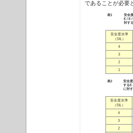
であることが必要
表1
安全
E /
対す
安全度水準
（SIL）
4
3
2
1
表2
安全度
するE
に対す
安全度水準
（SIL）
4
3
2