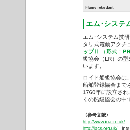
Flame retardant
エム･システ
エム･システム技
タリ式電動アクチ
ップ
Ⅱ （形式：
P
級協会（LR）の
います。
ロイド船級協会は
船舶登録協会まで
1760年に設立され
くの船級協会の中
〈参考文献〉
http://www.iua.co.uk/
In
http://iacs.org.uk/
Intern