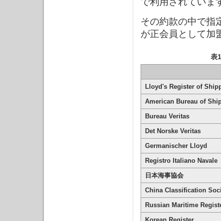
で利用されていま
その約款の中で指定
が正会員として加
表
Lloyd's Register of Ship
American Bureau of Shi
Bureau Veritas
Det Norske Veritas
Germanischer Lloyd
Registro Italiano Navale
日本海事協会
China Classification Soc
Russian Maritime Regist
Korean Register