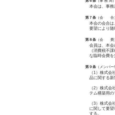
第６条
（事 務 局
本会は、事務
第７条
（会 合
本会の会合は
要望により随
第８条
（会 費
会員は、本会
（消費税不課
な臨時会費を
第９条
（メンバー
（1）株式会
品に関する新
（2）株式会
テム構築用の
（3）株式会
に関して要望
する。