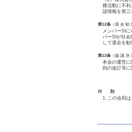
務活動に不利
該情報を第三
第12条
（退 会 勧
メンバーSI
バーSIが社
して退会を勧
第13条
（協 議 決
本会の運営に
則の改訂等に
付 則
1. この会則