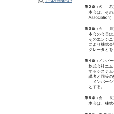
メールでのお問合せ
第２条
（名 称
本会は、その名称を
Associati
第３条
（会 員
本会の会員は
そのエンジニ
により株式会
グレータとを
第４条
（メンバー
株式会社エム
するシステム
講者と同等の
「メンバーシ
とする。
第５条
（会 長
本会は、株式