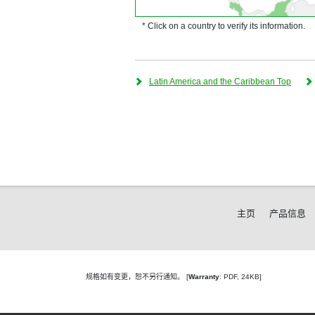
* Click on a country to verify its information.
Latin America and the Caribbean Top
主页
产品信息
规格如有变更，恕不另行通知。
[
Warranty
: PDF, 24KB]