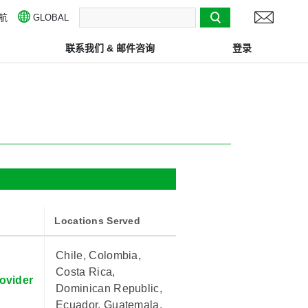
航
検索
GLOBAL
联系我们 & 邮件咨询
登录
Locations Served
Chile, Colombia,
Costa Rica,
ovider
Dominican Republic,
Ecuador, Guatemala,