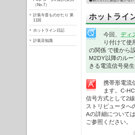
（No.7）
ホットライン
計装今昔ものがたり 第
11回
ホットライン日記
今回、
ディ
計装豆知識
り付けて使
の関係 で後から
M2DY以降のル
きる電流信号発生
携帯形電流信
ます。C-H
信号方式として2線
ストリビュータへの
Aの詳細について
ご参照ください。