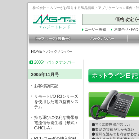
株式会社エムジーがお送りする製品情報・アプリケーション事例・計装豆
エムジートレンド
HOME
>
バックナンバー
2005年バックナンバー
2005年11月号
お客様訪問記
リモートI/O R3シリーズ
を使用した電力監視シス
テム
持ち運びに便利な携帯形
電流信号発生器（形式：
C-HCL-A）
PCレコーダの納入実例