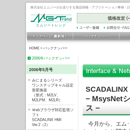
株式会社エムジーがお送りする製品情報・アプリケーション事例・計装豆
エムジートレンド
HOME
>
バックナンバー
2006年バックナンバー
2006年5月号
みにまるシリーズ
ワンステップキャル設定
SCADALI
形変換器
（形式：M2LV、
− MsysN
M2LPM、M2LR）
ス −
Ｗebブラウザ対応監視ソ
フト
SCADALINX HMI
今月から、エム･
Ver.2（2）