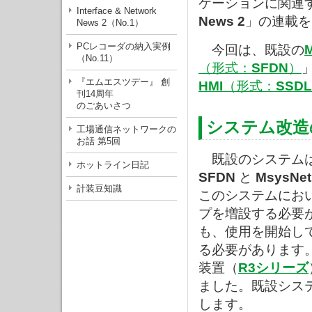
ケーションに関連
Interface & Network
News 2
」の連載を
News 2（No.1）
PCレコーダの納入実例
今回は、既設の
（No.11）
（形式：
SFDN
）
『エムエスツデー』 創
HMI
（形式：
SSDL
刊14周年
のごあいさつ
システム改造
工場通信ネットワークの
お話 第5回
既設のシステムは
ホットライン日記
SFDN
と
MsysNet
計装豆知識
このシステムにお
プを増設する必要
も、使用を開始し
る必要があります
装置（
R3シリーズ
ました。既設シス
します。