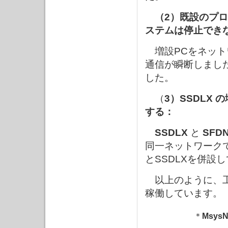
（2）既設のプ
ステムは停止でき
増設PCをネット
通信が瞬断しまし
した。
（
3）SSDLX
する：
SSDLX
と
SFD
同一ネットワーク
とSSDLXを併設
以上のように、工
稼働しています。
＊
MsysN