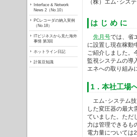
（株）エム･シス
Interface & Network
News 2（No.10）
PCレコーダの納入実例
は じ め に
（No.18）
ITビジネスから見た海外
先月号
では、省
事情 第3回
に設置し現在稼動
ホットライン日記
ご紹介しました。今
監視システムの導
計装豆知識
エネへの取り組み
1．本社工場
エム･システム技
した変圧器の最大
ていました。ただ
力は管理できるも
電力量については2