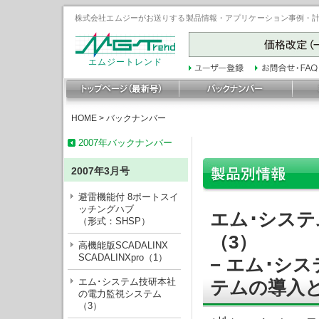
株式会社エムジーがお送りする製品情報・アプリケーション事例・計装豆
エムジートレンド
HOME
>
バックナンバー
2007年バックナンバー
2007年3月号
避雷機能付 8ポートスイ
ッチングハブ
エム･シス
（形式：SHSP）
（3）
高機能版SCADALINX
SCADALINXpro（1）
− エム･シ
エム･システム技研本社
テムの導入と
の電力監視システム
（3）