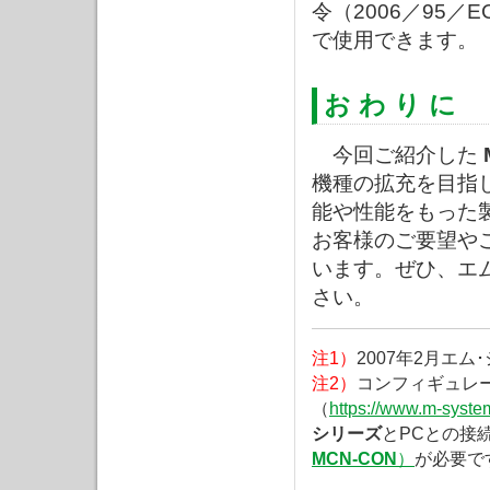
令（2006／95／
で使用できます。
お わ り に
今回ご紹介した
機種の拡充を目指
能や性能をもった
お客様のご要望や
います。ぜひ、エ
さい。
注1）
2007年2月エ
注2）
コンフィギュレ
（
https://www.m-system
シリーズ
とPCとの接
MCN-CON
）
が必要で