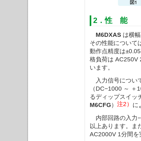
2．性 能
M6DXAS
は横幅
その性能について
動作点精度は±0.
格負荷は AC250
います。
入力信号については
（DC−1000 ～ 
るディップスイッ
注2）
M6CFG
）
に
内部回路の入力−出
以上あります。ま
AC2000V 1分