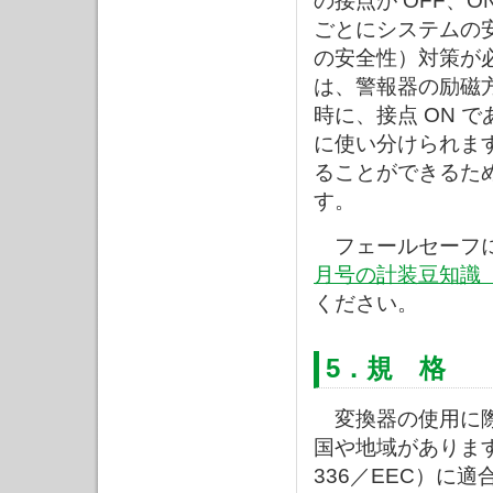
の接点が OFF、
ごとにシステムの
の安全性）対策が
は、警報器の励磁
時に、接点 ON 
に使い分けられま
ることができるた
す。
フェールセーフに
月号の計装豆知識「警
ください。
5．規 格
変換器の使用に際
国や地域がありま
336／EEC）に