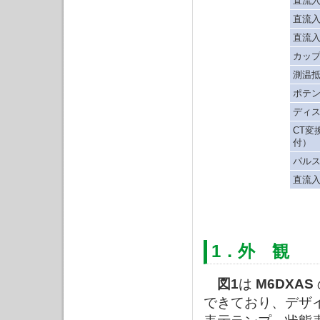
直流入
直流
直流
カップ
測温抵
ポテン
ディ
CT変
付）
パル
直流入
1．外 観
図1
は
M6DXAS
できており、デザ