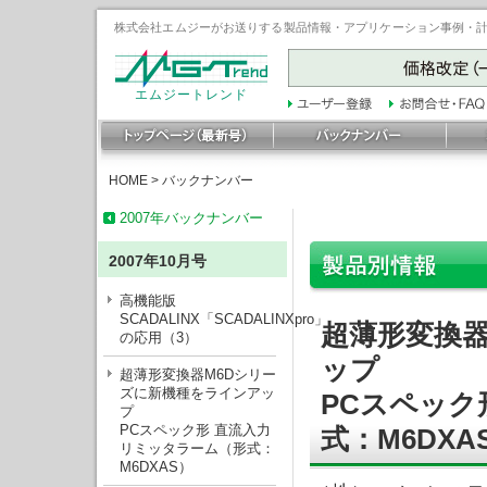
株式会社エムジーがお送りする製品情報・アプリケーション事例・計装豆
エムジートレンド
HOME
>
バックナンバー
2007年バックナンバー
2007年10月号
高機能版
SCADALINX「SCADALINXpro」
超薄形変換器
の応用（3）
ップ
超薄形変換器M6Dシリー
ズに新機種をラインアッ
PCスペック
プ
PCスペック形 直流入力
式：M6DXA
リミッタラーム（形式：
M6DXAS）