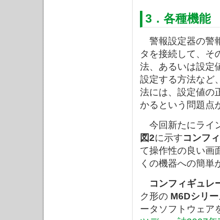
3．各種機能
警報設定器の警報
タを接続して、そ
法、あるいは設定
設定する方法など
法には、設定値の
かるという問題点
今回新たにライ
図2
に示す
コンフィ
て操作性の良い画
くの機器への簡単
コンフィギュレ
ク形の
M6Dシリー
ータソフトウェア