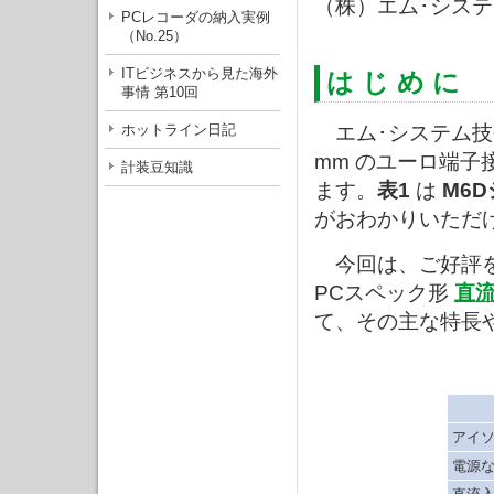
（株）エム･シス
PCレコーダの納入実例
（No.25）
ITビジネスから見た海外
は じ め に
事情 第10回
ホットライン日記
エム･システム技
mm のユーロ端子
計装豆知識
ます。
表1
は
M6
がおわかりいただ
今回は、ご好評
PCスペック形
直
て、その主な特長
アイ
電源