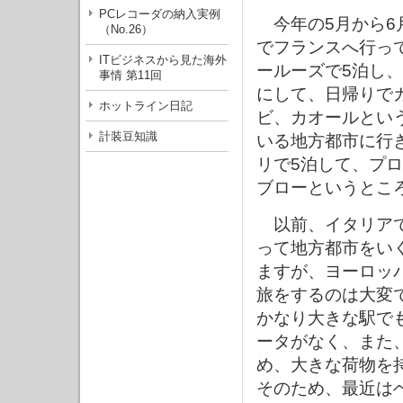
PCレコーダの納入実例
今年の5月から6
（No.26）
でフランスへ行っ
ITビジネスから見た海外
ールーズで5泊し
事情 第11回
にして、日帰りで
ホットライン日記
ビ、カオールとい
計装豆知識
いる地方都市に行
リで5泊して、プ
ブローというとこ
以前、イタリアで
って地方都市をい
ますが、ヨーロッ
旅をするのは大変
かなり大きな駅で
ータがなく、また
め、大きな荷物を
そのため、最近は