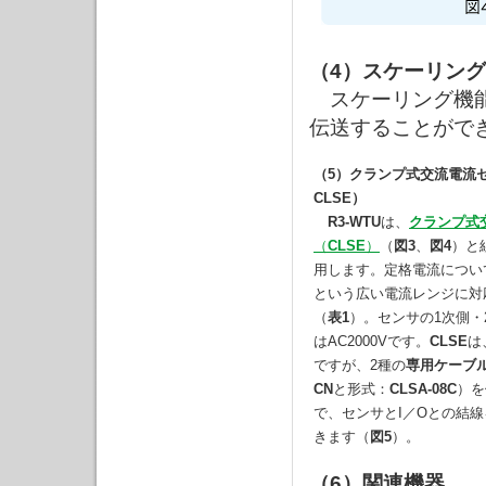
（4）スケーリング
スケーリング機能
伝送することがで
（5）クランプ式交流電流
CLSE）
R3-WTU
は、
クランプ式
（
CLSE
）
（
図3
、
図4
）と
用します。定格電流について
という広い電流レンジに対
（
表1
）。センサの1次側・
はAC2000Vです。
CLSE
は
ですが、2種の
専用ケーブ
CN
と形式：
CLSA-08C
）を
で、センサとI／Oとの結
きます（
図5
）。
（6）関連機器