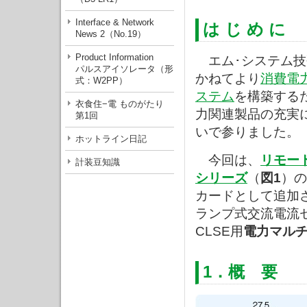
Interface & Network
は じ め に
News 2（No.19）
Product Information
エム･システム技
パルスアイソレータ（形
かねてより
消費電
式：W2PP）
ステム
を構築する
衣食住−電 ものがたり
力関連製品の充実
第1回
いで参りました。
ホットライン日記
今回は、
リモート
計装豆知識
シリーズ
（
図1
）の
カードとして追加
ランプ式交流電流
CLSE用
電力マル
1．概 要