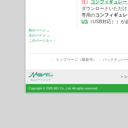
注）
コンフィギュレー
ダウンロードいただけ
専用の
コンフィギュレ
US
（USB対応））が
前のページ ←
次のページ →
このページ上へ ↑
｜
トップページ（最新号）
｜
バックナンバ
エムジートレンド
Copyright © 2005 MG Co., Ltd. All rights reserved.