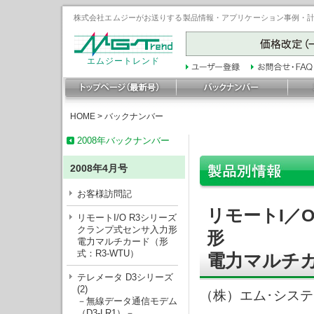
株式会社エムジーがお送りする製品情報・アプリケーション事例・計装豆
エムジートレンド
HOME
>
バックナンバー
2008年バックナンバー
2008年4月号
お客様訪問記
リモートI／
リモートI/O R3シリーズ
クランプ式センサ入力形
形
電力マルチカード（形
式：R3-WTU）
電力マルチカ
テレメータ D3シリーズ
(2)
（株）エム･シス
－無線データ通信モデム
（D3-LR1）－