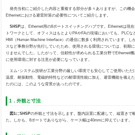
発売当初にご紹介した内容と重複する部分が多々ありますが、この機会
Ethernetにおける避雷対策の必要性についてご紹介します。
SHSP
は、Ethernet用の8ポートスイッチングハブです。Ethernet
トワークとして、オフィスはもとよりPAやFAの現場においても、PLCな
HMI（Human Machine Interface）の通信に数多く利用されています。し
スなど事務分野が先行していたため、使用される環境については、初期に
りませんでした。したがって、信頼性が求められる工業分野でEthernet
に使用環境に対する注意が必要になっています。
エム･システム技研が工業分野の厳しい環境でも安心してご使用いただ
温度、耐振動性、電磁的特性などの耐環境性能に加え、避雷機能を備えた
たのには、このような背景があったのです。
1．外観と寸法
図1
に
SHSP
の外観と寸法を示します。盤内設置に配慮して、縦置きで
た。しかも、8ポートでありながら、ケース幅は40mmに抑えています。