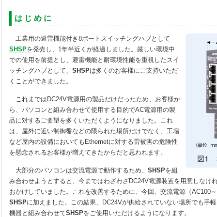
は じ め に
工業用の避雷機能付き8ポートスイッチングハブとして
SHSP
を発売し、1年半近くが経過しました。厳しい環境中
での使用を前提とし、避雷機能と耐環境性能を重視したスイ
ッチングハブとして、
SHSP
は多くのお客様にご支持いただ
くことができました。
これまではDC24V電源用の製品だけだったため、お客様か
ら、パソコンと組み合わせて使用する目的でAC電源用の製
品に対するご要望を多くいただくようになりました。これ
は、屋外に近い制御盤などの限られた場所だけでなく、工場
など屋内の設備においてもEthernetに対する雷被害の危険性
を懸念されるお客様が増えてきたからだと思われます。
大部分のパソコンは交流電源で動作するため、
SHSP
を組
み合わせようとすると、今まではわざわざDC24V電源装置を用意しなけ
おかけしていました。これを改善するために、今回、交流電源（AC100～
SHSP
に加えました。この結果、DC24Vが供給されていない場所でも手軽にパ
機器と組み合わせて
SHSP
をご使用いただけるようになります。