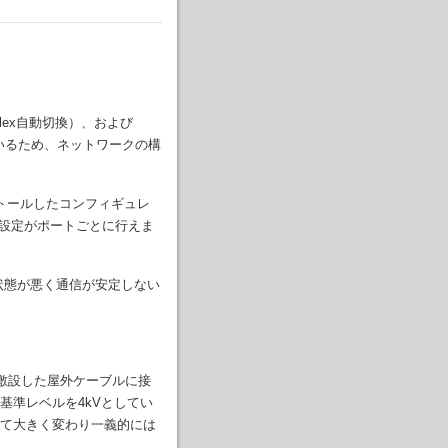
 Duplex自動切換）、および
しているため、ネットワークの構
トールしたコンフィギュレ
速度の設定がポートごとに行えま
通信状態が悪く通信が安定しない
集地域に敷設した屋外ケーブルに接
基準レベルを4kVとしてい
て大きく変わり一義的には