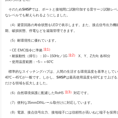
そのため
SHSP
では、ポートと接地間に試験印加する雷サージ試験レベル
なレベルでも耐えられるようにしました。
（4）避雷回路の寿命状態をLEDで表示します。また、接点信号出力機
期、破損状態、停電などを遠隔管理できます。
（5）耐環境性に優れています。
注1）
・
CE EMC指令に準拠
注2）
・
耐振動性（掃引）：10～150Hz／1G
X、Y、Z方向 各80分
・
使用温度範囲：−5～＋60℃
標準的なスイッチングハブは、人間の生活する環境温度を基準としてい
40℃～45℃が一般です。しかし、
SHSP
は最高使用温度を60℃まで上げ
だける領域を拡大しました。
注3）
（6）自然環境保護に配慮したRoHS
対応です。
（7）便利な35mmDINレール取付けに対応しています。
（8）電源、接点信号出力、接地端子には信頼性が高いねじ端子を採用