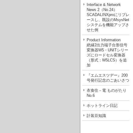
Interface & Network
News 2（No.24）
SCADALINXproにリプレ
ースし、既設のMsysNet
システムを機能アップさ
せた例
Product Information
絶縁2出力端子台形信号
変換器W5・UNITシリー
ズにロードセル変換器
（形式：W5LCS）を追
加
『エムエスツデー』200
号発行記念のごあいさつ
衣食住－電 ものがたり
No.6
ホットライン日記
計装豆知識