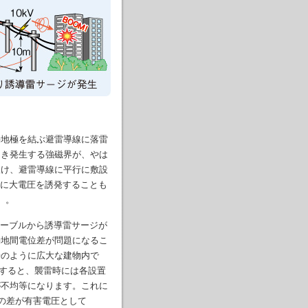
地極を結ぶ避雷導線に落雷
とき発生する強磁界が、やは
抜け、避雷導線に平行に敷設
ルに大電圧を誘発することも
）。
ケーブルから誘導雷サージが
接地間電位差が問題になるこ
場のように広大な建物内で
を使用すると、襲雷時には各設置
が不均等になります。これに
位の差が有害電圧として