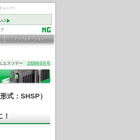
ートレンド）
ムエスツデー
2008年9月号
形式：SHSP）
に！