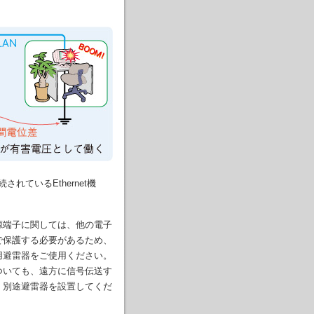
ているEthernet機
端子に関しては、他の電子
で保護する必要があるため、
用避雷器をご使用ください。
ついても、遠方に信号伝送す
、別途避雷器を設置してくだ