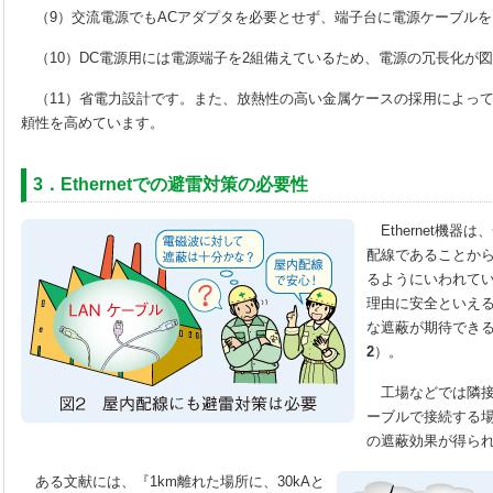
（9）交流電源でもACアダプタを必要とせず、端子台に電源ケーブルを
（10）DC電源用には電源端子を2組備えているため、電源の冗長化が
（11）省電力設計です。また、放熱性の高い金属ケースの採用によっ
頼性を高めています。
3．Ethernetでの避雷対策の必要性
Ethernet機器
配線であることか
るようにいわれて
理由に安全といえ
な遮蔽が期待でき
2
）。
工場などでは隣接
ーブルで接続する
の遮蔽効果が得ら
ある文献には、『1km離れた場所に、30kAと