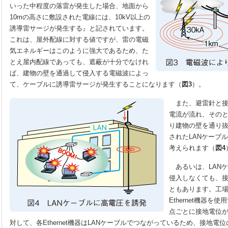
いった中程度の落雷が発生した場合、地面から
10mの高さに敷設された電線には、10kV以上の
誘導雷サージが発生する』と記されています。
これは、屋外配線に対する値ですが、雷の電磁
気エネルギーはこのように強大であるため、た
とえ屋内配線であっても、遮蔽が十分でなけれ
ば、建物の壁を通過して侵入する電磁波によっ
て、ケーブルに誘導雷サージが発生することになります（
図3
）。
また、避雷針と接
電流が流れ、その
り建物の壁を通り
されたLANケーブ
考えられます（
図4
あるいは、LAN
侵入しなくても、
ともあります。工
Ethernet機器
点ごとに接地電位
対して、各Ethernet機器はLANケーブルでつながっているため、接地電