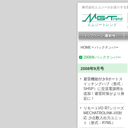
株式会社エムジーがお送りする製
エムジートレンド
HOME
>
バックナンバー
2008年バックナンバー
2008年9月号
避雷機能付き8ポートス
イッチングハブ（形式：
SHSP）に交流電源用を
追加！避雷対策がより身
近に！
リモートI/O R7シリーズ
MECHATROLINK-I/II対
応 少点数入出力ユニッ
ト（形式：R7ML）