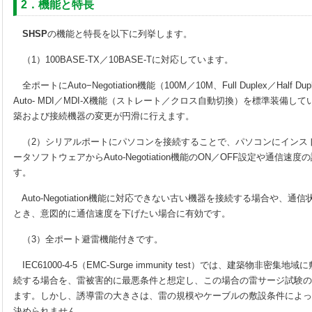
2．機能と特長
SHSP
の機能と特長を以下に列挙します。
（1）100BASE-TX／10BASE-Tに対応しています。
全ポートにAuto−Negotiation機能（100M／10M、Full Duplex／Half
Auto- MDI／MDI-X機能（ストレート／クロス自動切換）を標準装備
築および接続機器の変更が円滑に行えます。
（2）シリアルポートにパソコンを接続することで、パソコンにインス
ータソフトウェアからAuto-Negotiation機能のON／OFF設定や通信
す。
Auto-Negotiation機能に対応できない古い機器を接続する場合や、
とき、意図的に通信速度を下げたい場合に有効です。
（3）全ポート避雷機能付きです。
IEC61000-4-5（EMC-Surge immunity test）では、建築物非密
続する場合を、雷被害的に最悪条件と想定し、この場合の雷サージ試験の
ます。しかし、誘導雷の大きさは、雷の規模やケーブルの敷設条件によっ
決められません。