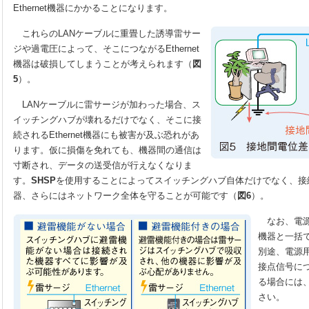
Ethernet機器にかかることになります。
これらのLANケーブルに重畳した誘導雷サー
ジや過電圧によって、そこにつながるEthernet
機器は破損してしまうことが考えられます（
図
5
）。
LANケーブルに雷サージが加わった場合、ス
イッチングハブが壊れるだけでなく、そこに接
続されるEthernet機器にも被害が及ぶ恐れがあ
ります。仮に損傷を免れても、機器間の通信は
寸断され、データの送受信が行えなくなりま
す。
SHSP
を使用することによってスイッチングハブ自体だけでなく、接続され
器、さらにはネットワーク全体を守ることが可能です（
図6
）。
なお、電源
機器と一括
別途、電源
接点信号に
る場合には
さい。