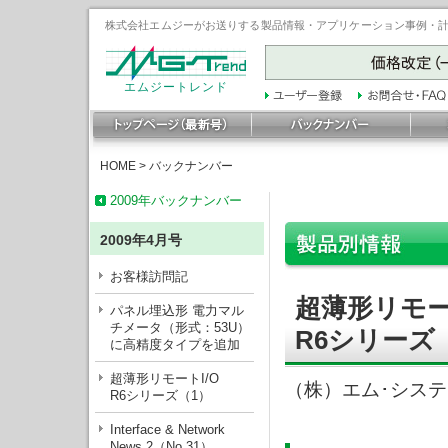
株式会社エムジーがお送りする製品情報・アプリケーション事例・計装豆
エムジートレンド
HOME
>
バックナンバー
2009年バックナンバー
2009年4月号
お客様訪問記
超薄形リモー
パネル埋込形 電力マル
チメータ（形式：53U）
R6シリーズ
に高精度タイプを追加
超薄形リモートI/O
（株）エム･シス
R6シリーズ（1）
Interface & Network
News 2（No.31）