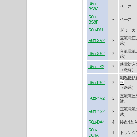
R6□-
−
ベース
BS8A
R6□-
−
ベース
BS8P
R6□-DM
−
ダミーカ
直流電圧
R6□-SV2
2
縁）
直流電流
R6□-SS2
2
縁）
熱電対入
R6□-TS2
2
（絶縁）
測温抵抗
R6□-RS2
2
中
（絶縁）
直流電圧
R6□-YV2
2
縁）
直流電流
R6□-YS2
2
縁）
R6□-DA4
4
接点4点
R6□-
4
トランジ
DC4A