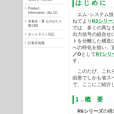
は じ め に
Product
Information（No.12）
エム･システム技
ねてより
R3シリー
衣食住－電 ものがたり
第13回
では、多くの異な
出力信号の組合せ
ホットライン日記
トを分離した構造
計装豆知識
への特化を狙い、
／O
として
R7シリ
す。
このたび、これら
由形でしかも省ス
で、ここにご紹介
1．概 要
R6シリーズ
の構