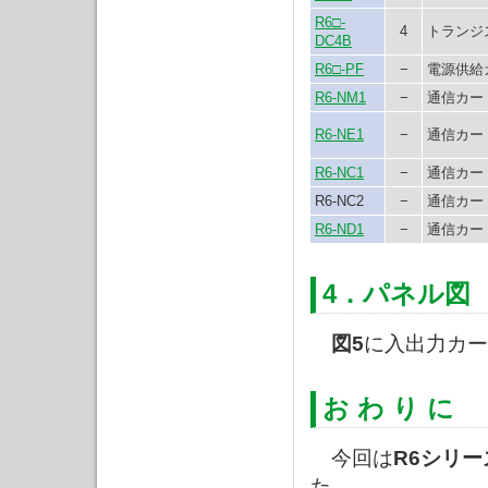
R6□-
4
トランジ
DC4B
R6□-PF
−
電源供給
R6-NM1
−
通信カー
R6-NE1
−
通信カー
R6-NC1
−
通信カー
R6-NC2
−
通信カー
R6-ND1
−
通信カー
4．パネル図
図5
に入出力カー
お わ り に
今回は
R6シリー
た。