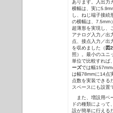
あります。入出力
横幅は、実に5.9
し、ねじ端子接続
の横幅は、7.5m
超薄形を実現し、
アナログ入力／出
点、接点入力／出
を収めました（
図2
照）。最小のユニ
単位で比較すれば
ーズ
では幅157m
は幅78mmに14
点数を実装できる
スペースにも設置
また、増設用ベー
ドの種類によって
設が簡単に行える