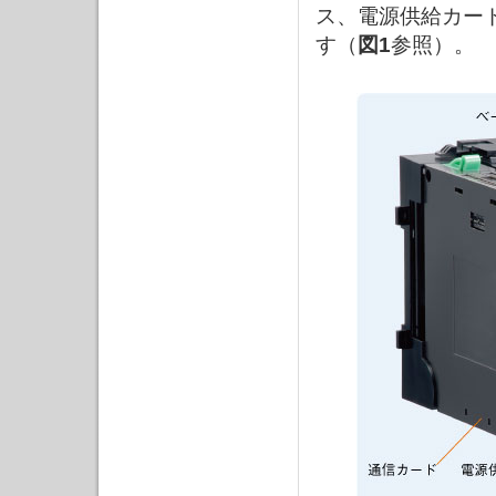
ス、電源供給カー
す（
図1
参照）。