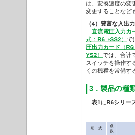
は、変換速度の変
変更することなど
（4）豊富な入出
直流電圧入力カ
式：
R6□-SS2
）
で
圧出力カード
（
R6
YS2
）
では、合計
スイッチを操作す
くの機種を常備す
3．製品の種
表1
に
R6シリー
点
形 式
数