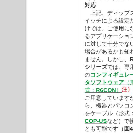
対応
上記、ディップ
イッチによる設定
けでは、ご使用に
るアプリケーショ
に対して十分でな
場合があるかも知
ません。しかし、
シリーズ
では、専
の
コンフィギュレ
タソフトウェア
（
注）
式：
R6CON
）
ご用意しています
ら、機器とパソコ
をケーブル（形式
COP-US
など）で
とも可能です（
図4