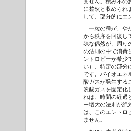
ません。積み木の
に整然と収められ
して、部分的にエ
一粒の種が、やが
から秩序を回復し
殊な偶然が、周り
の法則の中で消費
ントロピーが希少
い）、特定の部分
です。バイオエネ
酸ガスが発生する
炭酸ガスを固定化
れば、時間の経過
ー増大の法則が絶
は、このエントロ
ません。