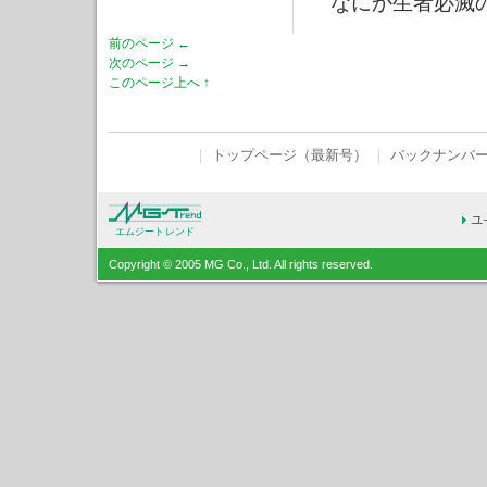
なにか生者必滅の
前のページ ←
次のページ →
このページ上へ ↑
｜
トップページ（最新号）
｜
バックナンバ
エムジートレンド
Copyright © 2005 MG Co., Ltd. All rights reserved.