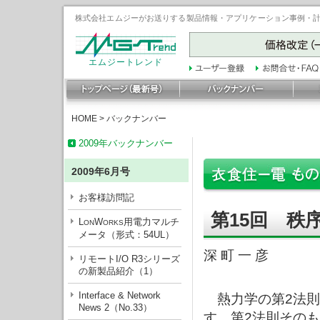
株式会社エムジーがお送りする製品情報・アプリケーション事例・計装豆
エムジートレンド
HOME
>
バックナンバー
2009年バックナンバー
2009年6月号
お客様訪問記
第15回 秩
L
W
用電力マルチ
ON
ORKS
メータ（形式：54UL）
深 町 一 彦
リモートI/O R3シリーズ
の新製品紹介（1）
Interface & Network
熱力学の第2法則
News 2（No.33）
す。第2法則その