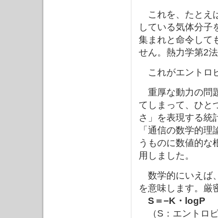
これを、たとえば
している気体分子
集まれと命令して
せん。熱力学第2
これがエントロピ
重厚な動力の問題
てしまって、ひと
さ」を表現する統計
「通信の数学的理
うものに数値的な
用しました。
数学的にいえば、
を意味します。厳
S＝−K・logP
（S：エントロピ