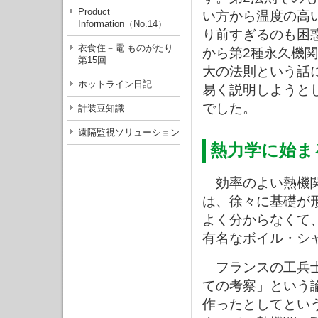
Product
い方から温度の高
Information（No.14）
り前すぎるのも困
衣食住－電 ものがたり
から第2種永久機
第15回
大の法則という話
ホットライン日記
易く説明しようと
でした。
計装豆知識
遠隔監視ソリューション
熱力学に始ま
効率のよい熱機関
は、徐々に基礎が
よく分からなくて
有名なボイル・シ
フランスの工兵士
ての考察」という
作ったとしてとい