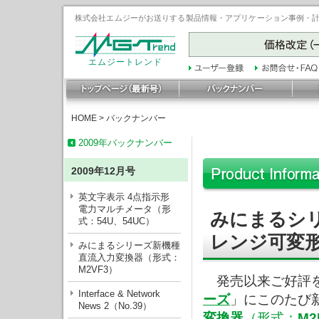
株式会社エムジーがお送りする製品情報・アプリケーション事例・計装豆
エムジートレンド
HOME
>
バックナンバー
2009年バックナンバー
2009年12月号
英文字表示 4点指示形
電力マルチメータ（形
みにまるシ
式：54U、54UC）
レンジ可変形
みにまるシリーズ新機種
直流入力変換器（形式：
M2VF3）
発売以来ご好評を
Interface & Network
ーズ
」にこのたび
News 2（No.39）
変換器
（形式：
M2