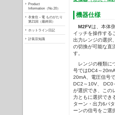
Product
Information（No.20）
機器仕様
衣食住－電 ものがたり
第21回（最終回）
M2FV
は、本体
ホットライン日記
イッチを操作する
計装豆知識
出力レンジの選択
の切換が可能な直
す。
レンジの種類につ
号ではDC4～20m
20mA、電圧信号で
DC2～10V、 DC
が選択でき、この
力ともに選択でき
ターン・出力6パタ
ーンの信号をご選