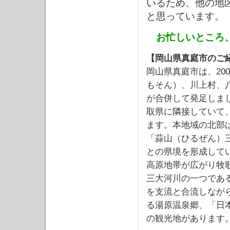
いるため、他の地
と思っています。
お忙しいところ
【岡山県真庭市のご
岡山県真庭市は、20
もそん）、川上村、
が合併して発足しま
取県に隣接していて、
ます。本地域の北部
「蒜山（ひるぜん）三
との県境を形成して
高原地帯が広がり牧
三大河川の一つであ
を支流と合流しなが
る湯原温泉郷、「日
の観光地があります