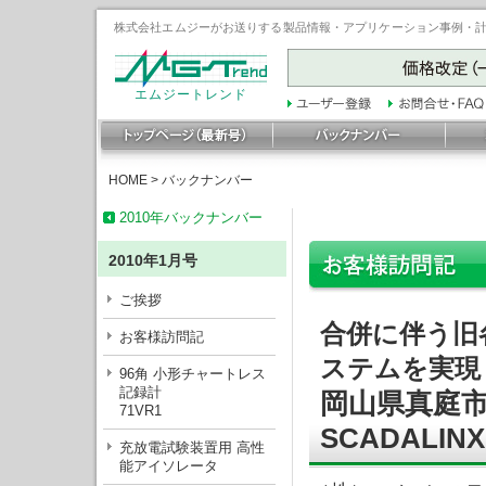
株式会社エムジーがお送りする製品情報・アプリケーション事例・計装豆
エムジートレンド
HOME
>
バックナンバー
2010年バックナンバー
2010年1月号
ご挨拶
合併に伴う旧
お客様訪問記
ステムを実現
96角 小形チャートレス
記録計
岡山県真庭
71VR1
SCADALIN
充放電試験装置用 高性
能アイソレータ