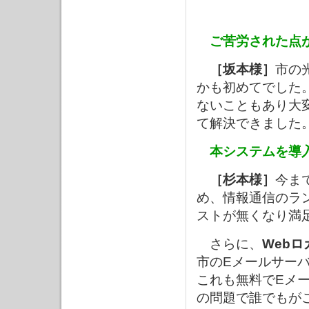
ご苦労された点
［坂本様］
市の
かも初めてでした
ないこともあり大
て解決できました
本システムを導
［杉本様］
今ま
め、情報通信のラ
ストが無くなり満
さらに、
Webロ
市のEメールサー
これも無料でEメ
の問題で誰でもが