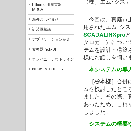
（株）エム･シス
Ethernet用避雷器
MDCAT
今回は、真庭市上
海外よもやま話
用されたエム･シス
計装豆知識
SCADALINXpro
と
アプリケーション紹介
タロガー）について
テムを設計・構築さ
変換器Pick-UP
様にお話しを伺い
カンパニーアウトライン
本システムの導
NEWS & TOPICS
［杉本様］
合併
ムを検討したとこ
ました。その際、
あったため、これ
しました。
システムの概要や