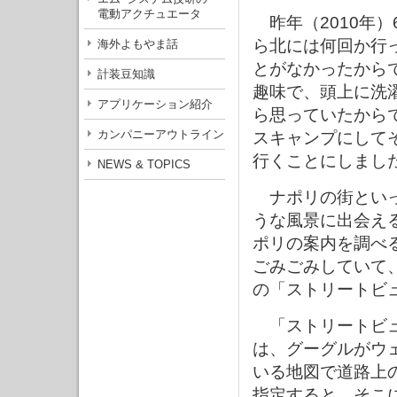
電動アクチュエータ
昨年（2010年
ら北には何回か行
海外よもやま話
とがなかったから
計装豆知識
趣味で、頭上に洗
アプリケーション紹介
ら思っていたから
カンパニーアウトライン
スキャンプにして
行くことにしまし
NEWS & TOPICS
ナポリの街といっ
うな風景に出会え
ポリの案内を調べ
ごみごみしていて
の「ストリートビ
「ストリートビュ
は、グーグルがウ
いる地図で道路上
指定すると、そこ