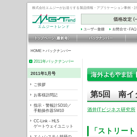
株式会社エムジーがお送りする製品情報・アプリケーション事例・計装豆
エムジートレンド
HOME
>
バックナンバー
2011年バックナンバー
2011年1月号
ご挨拶
第5回 南イ
お客様訪問記
指示・警報計SD10／
酒井ITビジネス研究所
手動操作器SM10
CC-Link－HLS
ゲートウェイユニット
「ストリート
エム･システム技研の