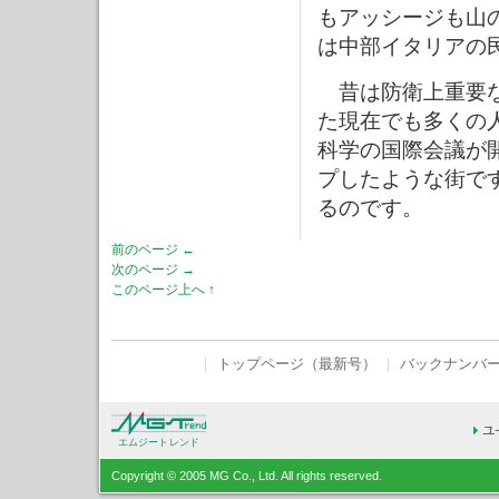
もアッシージも山
は中部イタリアの
昔は防衛上重要な
た現在でも多くの
科学の国際会議が
プしたような街で
るのです。
前のページ ←
次のページ →
このページ上へ ↑
｜
トップページ（最新号）
｜
バックナンバ
エムジートレンド
Copyright © 2005 MG Co., Ltd. All rights reserved.