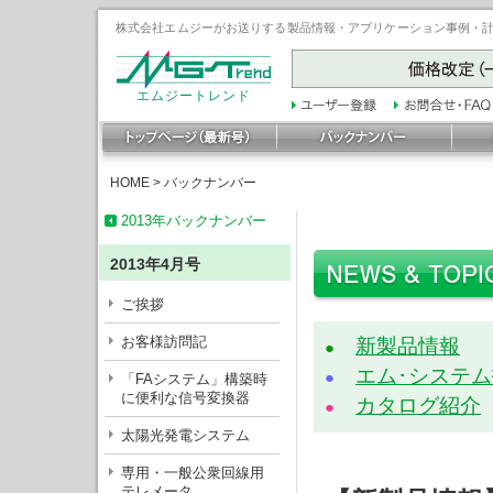
株式会社エムジーがお送りする製品情報・アプリケーション事例・計装豆
エムジートレンド
HOME
>
バックナンバー
2013年バックナンバー
2013年4月号
ご挨拶
お客様訪問記
新製品情報
●
エム･システ
●
「FAシステム」構築時
に便利な信号変換器
カタログ紹介
●
太陽光発電システム
専用・一般公衆回線用
テレメータ