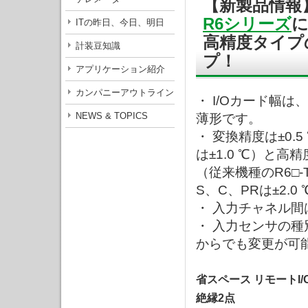
【新製品情報
R6シリーズ
ITの昨日、今日、明日
高精度タイプ
計装豆知識
プ！
アプリケーション紹介
カンパニーアウトライン
・ I/Oカード幅は、
NEWS & TOPICS
薄形です。
・ 変換精度は±0.5
は±1.0 ℃）と高
（従来機種のR6□-
S、C、PRは±2.0 
・ 入力チャネル
・ 入力センサの種
からでも変更が可
省スペース リモートI/O
絶縁2点