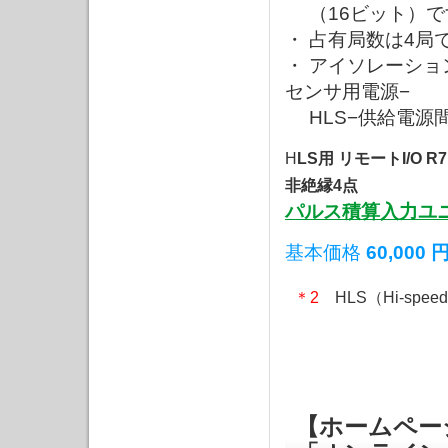
（16ビット）で
・ 占有局数は4局
・ アイソレーショ
センサ用電源−
HLS−供給電源
H
LS用 リモートI/O 
非絶縁4点
パルス積算入力ユニッ
基本価格
60,000 
＊2
HLS（Hi-spe
【ホームペー