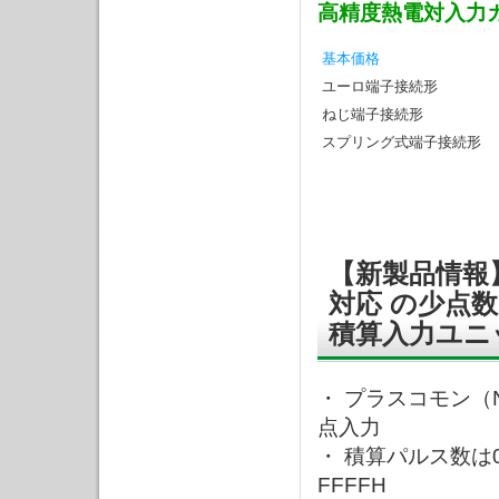
高精度熱電対入力カ
基本価格
ユーロ端子接続形
ねじ端子接続形
スプリング式端子接続形
【新製品情報】 H
対応 の少点数
積算入力ユニ
・ プラスコモン（
点入力
・ 積算パルス数は0
FFFFH