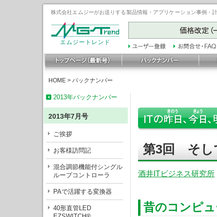
株式会社エムジーがお送りする製品情報・アプリケーション事例・計装豆
エムジートレンド
HOME
>
バックナンバー
2013年バックナンバー
2013年7月号
ご挨拶
第3回 そ
お客様訪問記
混合調節機能付シングル
酒井ITビジネス研究所
ループコントローラ
PAで活躍する変換器
昔のコンピュ
40形直管LED
EZSWITCH®