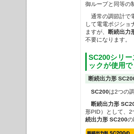
御ループと同等の
通常の調節計で電
して電電ポジショ
ますが、
断続出力形
不要になります。
SC200シ
ックが使用で
断続出力形 SC2
SC200
は2つの
断続出力形 SC2
形PID）として、
続出力形 SC200
の