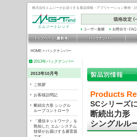
株式会社エムジーがお送りする製品情報・アプリケーション事例・計装豆
エムジートレンド
HOME
>
バックナンバー
2013年バックナンバー
2013年10月号
ご挨拶
Products Re
お客様訪問記
SCシリーズ
断続出力形 シングル
ループコントローラ
断続出力形
「通信ネットワーク」を
シングルル
熟知した エム･システム
技研がお届けする避雷器
です