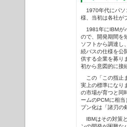
1970年代にパ
様、当初は各社が
1981年にIBM
ので、開発期間を
ソフトから調達し
続バスの仕様を公
供する企業を募り
初から意図的に接
この「この指止ま
実上の標準になり
の市場が育つと同
ームのPCMに相
プン化は「諸刃の
IBMはその対策
ンの開発が困難な