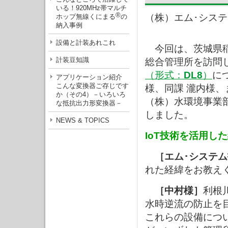
いる！920MHz帯マルチ
®
（株）エム･シス
ホップ無線くにまる
の
納入事例
設備と計装あれこれ
今回は、茨城県稲
計装豆知識
総合管理所を訪問し
（形式：
DL8
）
に
アプリケーション紹介
こんな変換器ご存じです
様、同課 瀧内様
か（その4）－いろいろ
（株）水環境事業部
な抵抗出力形変換器－
しました。
NEWS & TOPICS
IoT技術を活用し
［エム･システ
れた経緯をお教え
［中村様］
利根
水時逆流の防止を
これらの設備につ