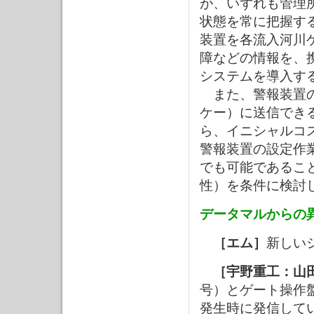
が、いずれも管理
状態を常に把握す
装置を各流入河川
障などの情報を、
システムを導入す
また、警報装置の
ケー）に送信でき
ら、イニシャルコ
警報装置の設定作
でも可能であるこ
性）を条件に検討
データマルからの
［エム］
新しい
［宇野重工：山
号）とゲート操作
発生時に発信して