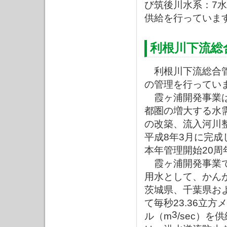
び筑後川水系：7
供給を行っていま
利根川下流総
利根川下流総合管
の管理を行ってい
霞ヶ浦開発事業は
都圏の増大する水
の改築、流入河川
平成8年3月に完
本年管理開始20周
霞ヶ浦開発事業で
用水として、かんが
茨城県、千葉県お
て毎秒23.36立方
3
ル（m
/sec）