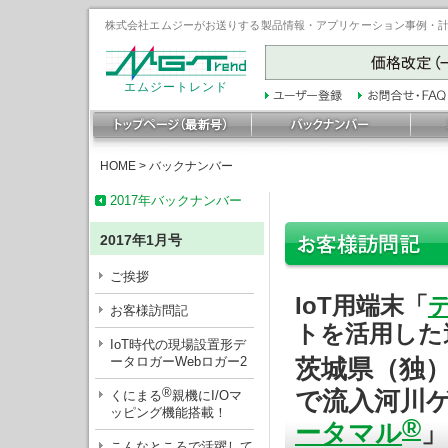
株式会社エムジーがお送りする製品情報・アプリケーション事例・計装豆
エムジートレンド
HOME
>
バックナンバー
2017年バックナンバー
2017年1月号
ご挨拶
IoT用端末「
お客様訪問記
トを活用した
IoT時代の現場設置形デ
ータロガーWebロガー2
茨城県（独）
®
で流入河川
くにまる
親機にI/Oマ
ッピング機能搭載！
®
ータマル
」
こんなところで活躍して