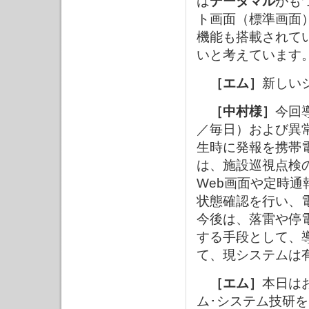
は
データマル
がも
ト画面（標準画面
機能も搭載されて
いと考えています
［エム］
新しい
［中村様］
今回
／毎日）および異
生時に発報を携帯
は、施設巡視点検
Web画面や定時
状態確認を行い、
今後は、落雷や停
する手段として、
て、現システムは
［エム］
本日は
ム･システム技研