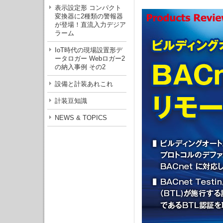
表示設定形 コンパクト
変換器に2種類の警報器
が登場！直流入力デジア
ラーム
IoT時代の現場設置形デ
ータロガー Webロガー2
の納入事例 その2
設備と計装あれこれ
計装豆知識
NEWS & TOPICS