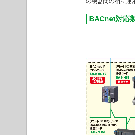
の機器間の相互運
BACnet対