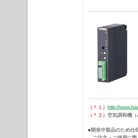
（＊１）
http://www.ba
（＊２）
空気調和機（Air 
●開発中製品のため仕
ご注文・ご使用に際