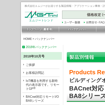
株式会社エムジーがお送りする製品情報・アプリケーション事例・計装豆
エムジートレンド
HOME
>
バックナンバー
2018年バックナンバー
2018年10月号
ご挨拶
Products Re
お客様訪問記
ビルディング
IoT機器を利用する新時
代の表示器です。リモー
BACnet対
®
トGP
BA8シリー
BACnet対応リモートI/O
BA8シリーズ