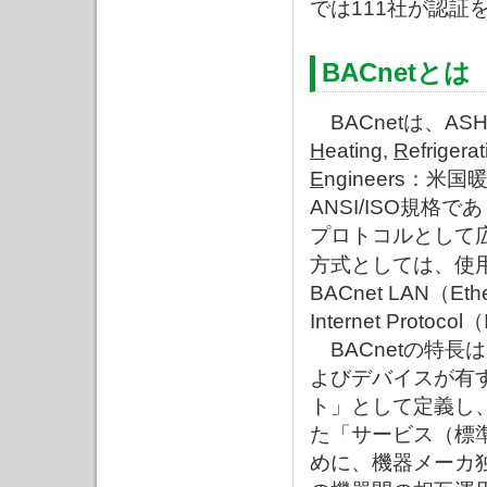
では111社が認証
BACnetとは
BACnetは、AS
H
eating,
R
efrigera
E
ngineers：
ANSI/ISO規格
プロトコルとして
方式としては、使
BACnet LAN（
Internet Prot
BACnetの特長
よびデバイスが有
ト」として定義し
た「サービス（標
めに、機器メーカ