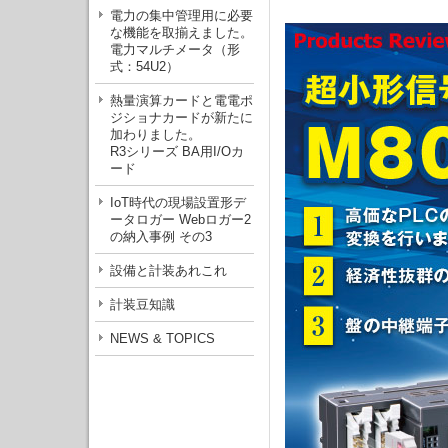
電力の集中管理用に必要
な機能を取揃えました。
電力マルチメータ（形
式：54U2）
熱量演算カードと電電ポ
ジショナカードが新たに
加わりました。
R3シリーズ BA用I/Oカ
ード
IoT時代の現場設置形デ
ータロガー Webロガー2
の納入事例 その3
設備と計装あれこれ
計装豆知識
NEWS & TOPICS