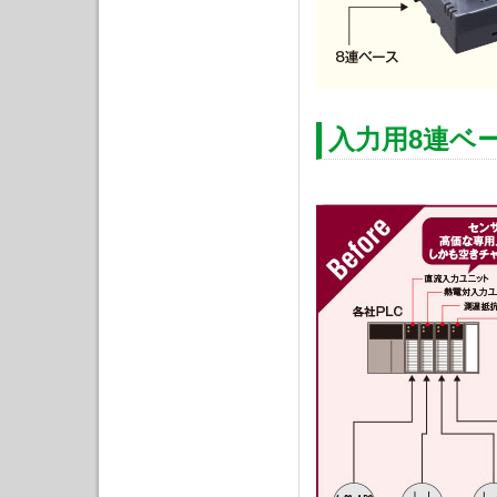
入力用8連ベ