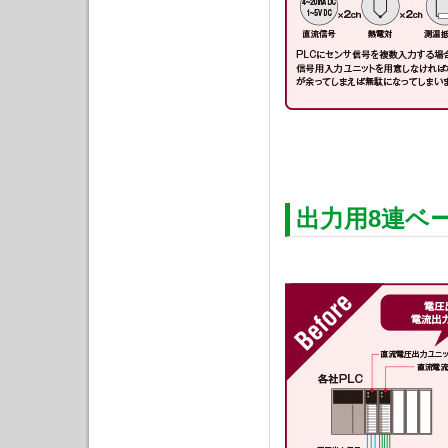
出力用8連ベ