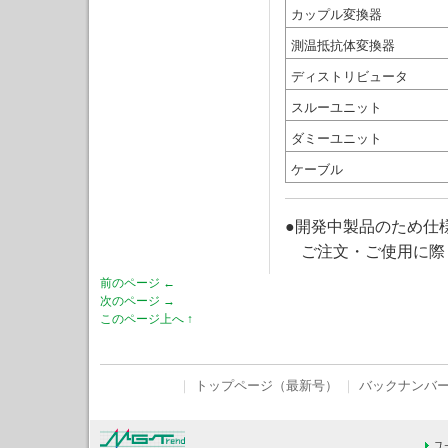
カップル変換器
測温抵抗体変換器
ディストリビュータ
スルーユニット
ダミーユニット
ケーブル
●開発中製品のため仕
ご注文・ご使用に際
前のページ ←
次のページ →
このページ上へ ↑
｜
トップページ（最新号）
｜
バックナンバ