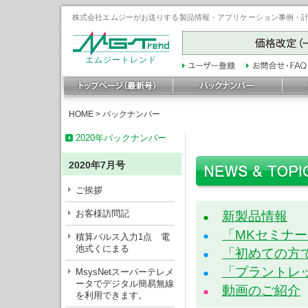
株式会社エムジーがお送りする製品情報・アプリケーション事例・計装豆
エムジートレンド
HOME
>
バックナンバー
2020年バックナンバー
2020年7月号
ご挨拶
お客様訪問記
新製品情報
●
「MKセミナ
●
積算パルス入力1点 電
池式くにまる
「初めての方
●
「プラントレ
MsysNetスーパーテレメ
●
ータでデジタル簡易無線
動画のご紹介
●
を利用できます。