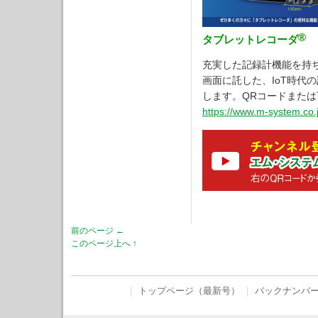
®
タブレットレコーダ
充実した記録計機能を持
画面に託した、IoT時代
します。QRコードまたは
https://www.m-system.co.j
前のページ ←
このページ上へ ↑
｜
トップページ（最新号）
｜
バックナンバ