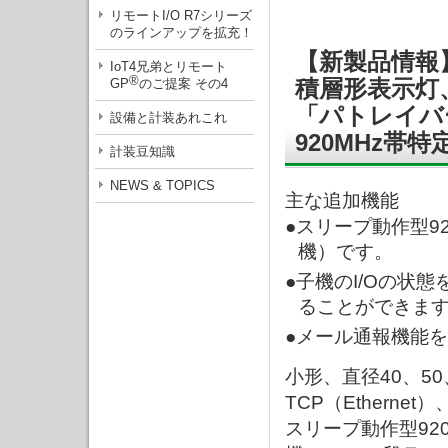
リモートI/O R7シリーズ
のラインアップを拡充！
【新製品情報
IoT4兄弟とリモート
®
GP
のご提案 その4
積層形表示灯
「パトレイバ
設備と計装あれこれ
920MHz
計装豆知識
NEWS & TOPICS
主な追加機能
●スリープ動作型9
機）です。
●子機のI/Oの状
ることができま
●メール通報機能
小形、直径40、50、
TCP（Ethernet）
スリープ動作型92