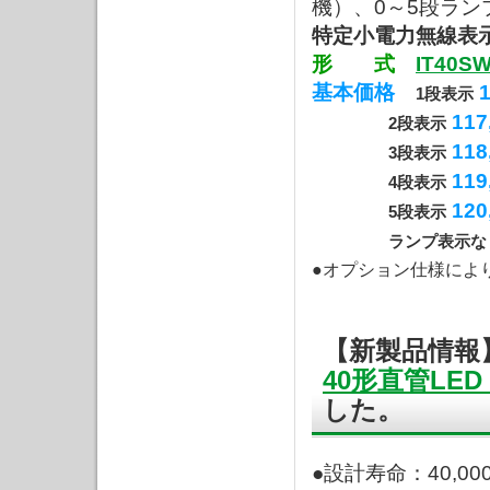
機）、0～5段ラン
特定小電力無線表
形 式
IT40S
基本価格
1
1段表示
117
2段表示
118
3段表示
119
4段表示
120
5段表示
ランプ表示な
●オプション仕様によ
【新製品情報
40形直管LED
した。
●設計寿命：40,00