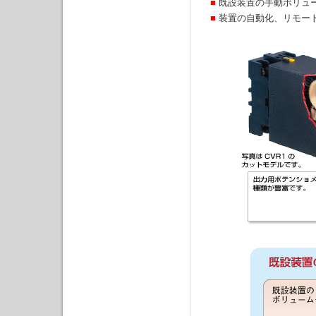
■
既設装置の手動ボリュ
■
装置の自動化、リモー