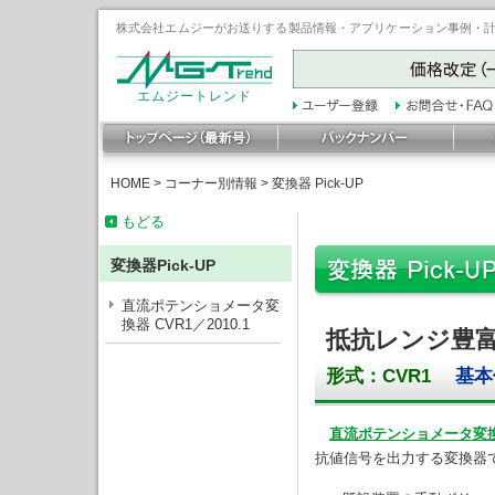
株式会社エムジーがお送りする製品情報・アプリケーション事例・計装豆
エムジートレンド
HOME
>
コーナー別情報
>
変換器 Pick-UP
もどる
変換器Pick-UP
直流ポテンショメータ変
換器 CVR1／2010.1
抵抗レンジ豊
形式：CVR1
基本価格
直流ポテンショメータ変換
抗値信号を出力する変換器