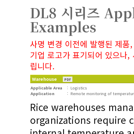
DL8 시리즈 Appl
Examples
사명 변경 이전에 발행된 제품,
기업 로고가 표기되어 있으나,
립니다.
Warehouse
PDF
Applicable Area
:
Logistics
Application
:
Remote monitoring of temperatur
Rice warehouses manag
organizations require 
internal temperature a