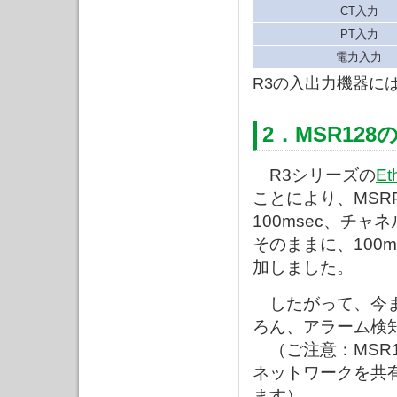
CT入力
PT入力
電力入力
R3の入出力機器に
2．MSR12
R3シリーズの
E
ことにより、MSRP
100msec、チ
そのままに、100m
加しました。
したがって、今ま
ろん、アラーム検知
（ご注意：MSR
ネットワークを共
ます）