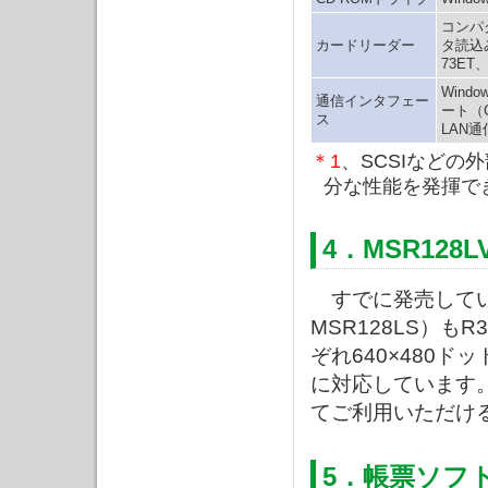
コンパ
カードリーダー
タ読込
73ET
Wind
通信インタフェー
ート（
ス
LAN
＊1
、SCSIなど
分な性能を発揮で
4．MSR128L
すでに発売している
MSR128LS）
ぞれ640×480ド
に対応しています
てご利用いただけ
5．帳票ソフ