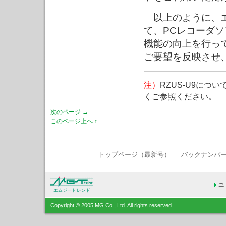
以上のように、エ
て、PCレコーダ
機能の向上を行っ
ご要望を反映させ
注）
RZUS-U9につい
くご参照ください。
次のページ →
このページ上へ ↑
｜
トップページ（最新号）
｜
バックナンバ
エムジートレンド
Copyright © 2005 MG Co., Ltd. All rights reserved.