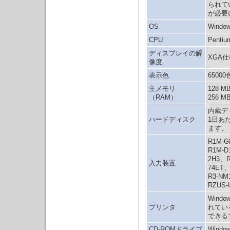
られて
が必要
OS
Windo
CPU
Pentiu
ディスプレイの解
XGA仕
像度
表示色
65000
主メモリ
128 
（RAM）
256 
内蔵デ
ハードディスク
1日あ
ます。
R1M-
R1M-D
2H3、
入力装置
74ET、
R3-NM
RZUS-
Win
プリンタ
れてい
できる
CD-ROMドライブ
Win