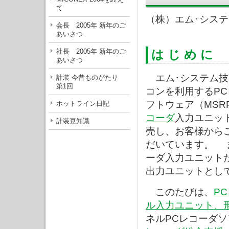
て
（株）エム･シス
会長 2005年 新年のご
あいさつ
社長 2005年 新年のご
は じ め に
あいさつ
エム･システム技
計装 今昔ものがたり
第1回
コンを利用するP
フトウェア（MSR
ホットライン日記
コーダ
入力ユニッ
計装豆知識
売し、お客様から
だいています。 
ーダ入力ユニット
出力ユニットとし
このたびは、
P
ル入力ユニット、形
ネルPCレコーダソ