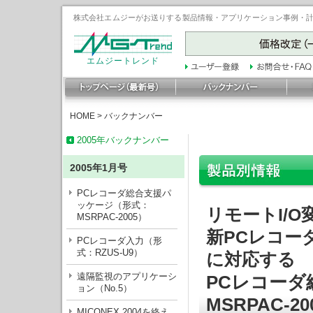
株式会社エムジーがお送りする製品情報・アプリケーション事例・計装豆
エムジートレンド
HOME
>
バックナンバー
2005年バックナンバー
2005年1月号
PCレコーダ総合支援パ
ッケージ（形式：
リモートI/
MSRPAC-2005）
新PCレコー
PCレコーダ入力（形
式：RZUS-U9）
に対応する
遠隔監視のアプリケーシ
PCレコー
ョン（No.5）
MSRPAC-20
MICONEX 2004を終え