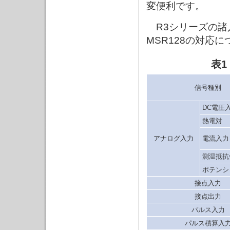
変便利です。
R3シリーズの諸
MSR128の対応
表1
信号種別
DC電圧
熱電対
アナログ入力
電流入力
測温抵抗
ポテンシ
接点入力
接点出力
パルス入力
パルス積算入