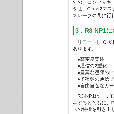
外の、コンフィギ
タは、Class2マ
スレーブの間に行
3．R3-NP
リモートI／O 
あります。
●高密度実装
●通信の2重化
●豊富な種類のI
●多種類の通信プ
●自由自在なカー
R3-NP1は、リ
承するとともに、P
スの特徴を引き出