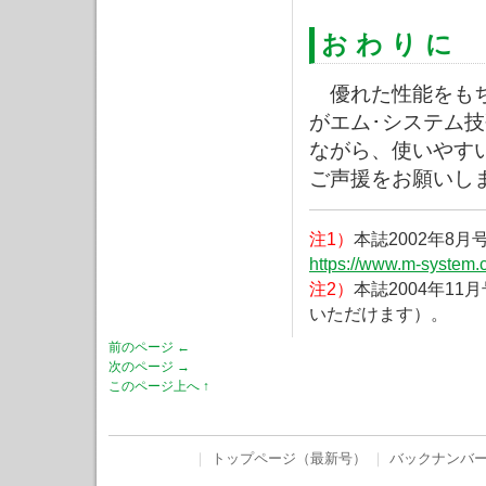
お わ り に
優れた性能をもち
がエム･システム
ながら、使いやす
ご声援をお願いし
注1）
本誌2002年8
https://www.m-system.c
注2）
本誌2004年1
いただけます）。
前のページ ←
次のページ →
このページ上へ ↑
｜
トップページ（最新号）
｜
バックナンバ