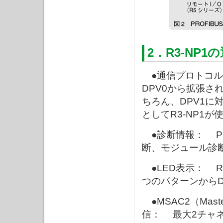
2．R3-NP1
●通信プロトコル： 
DPV0から拡張さ
ちろん、DPV1に
としてR3-NP1が
●診断情報： PR
断、モジュール診
●LED表示： R
つのパターンからD
●MSAC2（Master S
信： 最大2チャ