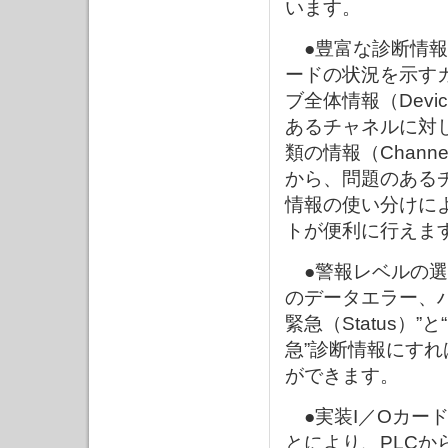
います。
●豊富な診断情報：
ードの状況を示すカー
ブ全体情報（Devi
あるチャネルに対
類の情報（Chann
から、問題のある
情報の使い分けに
トが便利に行えま
●警報レベルの選
のデータエラー、
緊急（Status）”
急”診断情報にすれ
ができます。
●実装I／Oカー
とにより、PLC