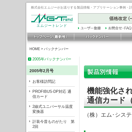
株式会社エムジーがお送りする製品情報・アプリケーション事例・計装豆
エムジートレンド
HOME
>
バックナンバー
2005年バックナンバー
2005年2月号
お客様訪問記
機能強化された
PROFIBUS-DP対応 通
信カード
通信カード（
2線式ユニバーサル温度
変換器
（株）エム･シス
計装今昔ものがたり 第
2回