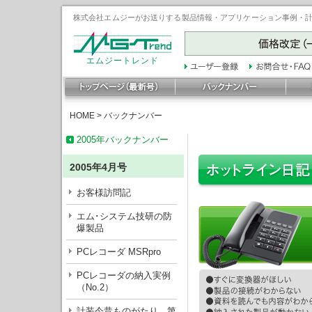
株式会社エムジーがお送りする製品情報・アプリケーション事例・計装豆
エムジートレンド
HOME
>
バックナンバー
2005年バックナンバー
2005年4月号
お客様訪問記
エム･システム技研の防
爆製品
PCレコーダ MSRpro
PCレコーダの納入実例
（No.2）
計装今昔ものがたり 第