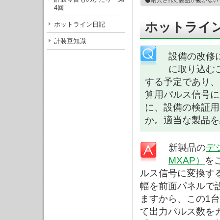
4回
ホットライン
ホットライン日記
計装豆知識
設備の改修
に取り込む
する予定であり、
算用パルス信号に
に、設備の検証用
か。適当な製品を
新製品の
デ
MXAP）
を
ルス信号に変換す
幅を前面パネルで
ますから、この1
て出力パルス数を