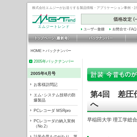
株式会社エムジーがお送りする製品情報・アプリケーション事例・計装豆
エムジートレンド
HOME
>
バックナンバー
2005年バックナンバー
2005年4月号
お客様訪問記
差圧伝
第4回
エム･システム技研の防
爆製品
へ
PCレコーダ MSRpro
早稲田大学 理工学総
PCレコーダの納入実例
（No.2）
計装今昔ものがたり 第