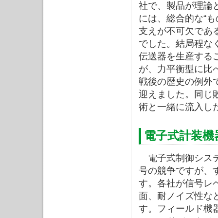
社で、製品が理論
には、総合的な“も
支えが不可欠であ
でした。結局程なく
伝送器を生産する
が、力平衡型に比
戦後の歴史の例外
迎えました。同じ
術と一緒に流入し
電子式計装機
電子式制御システ
号の競争ですが、
す。各社が信号レ
面、耐ノイズ性な
す。フィールド機