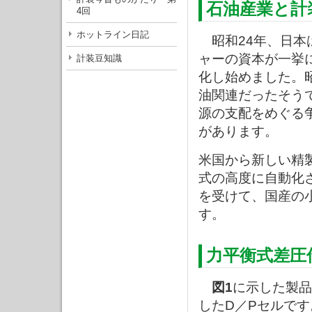
石油産業と計
4回
ホットライン日記
昭和24年、日本
ャーの資本が一挙
計装豆知識
化し始めました。昭
油関連だったそう
源の支配をめぐる
があります。
米国から新しい精
式の高度に自動化
を受けて、国産の
す。
力平衡式差圧
図1
に示した製品
したD／Pセルです