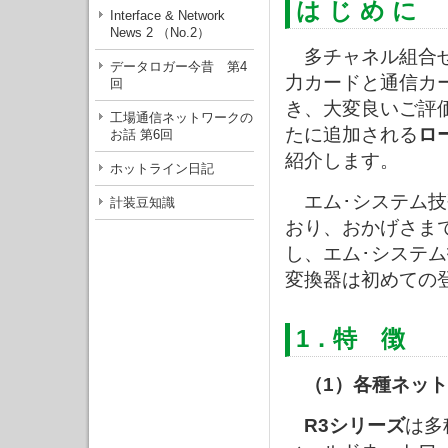
は じ め に
Interface & Network
News 2 （No.2）
多チャネル組合
データロガー今昔 第4
力カードと通信カ
回
き、大変良いご評
工場通信ネットワークの
たに追加される
ロ
お話 第6回
紹介します。
ホットライン日記
エム･システム技
計装豆知識
おり、おかげさま
し、エム･システ
変換器は初めての
1．特 徴
（1）各種ネット
R3シリーズ
は多