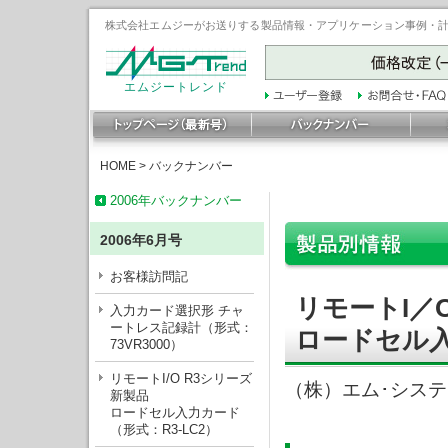
株式会社エムジーがお送りする製品情報・アプリケーション事例・計装豆
エムジートレンド
HOME
>
バックナンバー
2006年バックナンバー
2006年6月号
お客様訪問記
リモートI／
入力カード選択形 チャ
ートレス記録計（形式：
ロードセル入
73VR3000）
リモートI/O R3シリーズ
（株）エム･シス
新製品
ロードセル入力カード
（形式：R3-LC2）