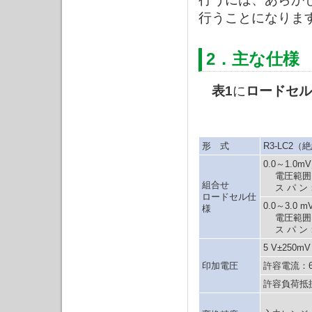
行うことになりま
2．主な仕様
表1
に
ロードセル
形 式
R3-LC2（
0.0～1.0m
電圧範囲：−
組合せ
ス パ ン：
ロードセル仕
0.0～3.0 
様
電圧範囲：−
ス パ ン：
5 V±250mV
印加電圧
許容電流：6
許容負荷抵