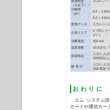
入力レンジ
変換精度
（％以下）／
分解能
0.0 ～1.0
（μV）
0.0 ～3.0
変換データ
入力レンジに
4（R3シ
占有エリア
さい）
＊
消費電流
300 mA
温度係数
±0.015
入力1−入力
絶縁抵抗
100MΩ以上
入力1−入力
耐 電 圧
供給電源−F
お わ り に
エム･システム技
カードや通信カー