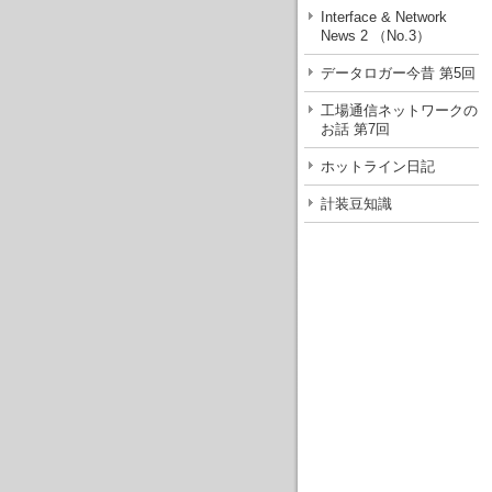
Interface & Network
News 2 （No.3）
データロガー今昔 第5回
工場通信ネットワークの
お話 第7回
ホットライン日記
計装豆知識