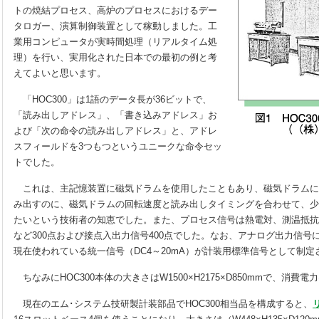
トの焼結プロセス、高炉のプロセスにおけるデー
タロガー、演算制御装置として稼動しました。工
業用コンピュータが実時間処理（リアルタイム処
理）を行い、実用化された日本での最初の例と考
えてよいと思います。
「HOC300」は1語のデータ長が36ビットで、
「読み出しアドレス」、「書き込みアドレス」お
よび「次の命令の読み出しアドレス」と、アドレ
スフィールドを3つもつというユニークな命令セッ
トでした。
これは、主記憶装置に磁気ドラムを使用したこともあり、磁気ドラムに
み出すのに、磁気ドラムの回転速度と読み出しタイミングを合わせて、少
たいという技術者の知恵でした。また、プロセス信号は熱電対、測温抵抗
など300点および接点入出力信号400点でした。なお、アナログ出力信号に
現在使われている統一信号（DC4～20mA）が計装用標準信号として制
ちなみにHOC300本体の大きさはW1500×H2175×D850mmで、消費電
現在のエム･システム技研製計装部品でHOC300相当品を構成すると、