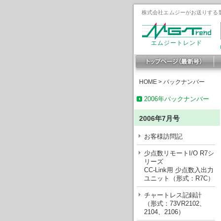
株式会社エムジーがお送りする製
エムジートレンド
HOME
>
バックナンバー
2006年バックナンバー
2006年7月号
お客様訪問記
少点数リモートI/O R7シ
リーズ
CC-Link用 少点数入出力
ユニット（形式：R7C）
チャートレス記録計
（形式：73VR2102、
2104、2106）