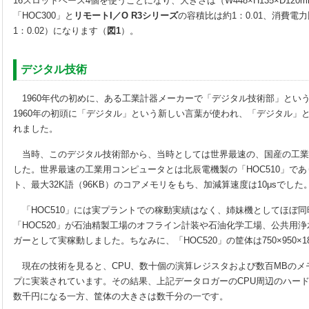
16スロットベース4個を使うことになり、大きさは（W448×H135×D120
「HOC300」と
リモートI／O R3シリーズ
の容積比は約1：0.01、消費電力比
1：0.02）になります（
図1
）。
デジタル技術
1960年代の初めに、ある工業計器メーカーで「デジタル技術部」とい
1960年の初頭に「デジタル」という新しい言葉が使われ、「デジタル」
れました。
当時、このデジタル技術部から、当時としては世界最速の、国産の工業
した。世界最速の工業用コンピュータとは北辰電機製の「HOC510」であ
ト、最大32K語（96KB）のコアメモリをもち、加減算速度は10μsでした
「HOC510」には実プラントでの稼動実績はなく、姉妹機としてほぼ同
「HOC520」が石油精製工場のオフライン計装や石油化学工場、公共用
ガーとして実稼動しました。ちなみに、「HOC520」の筐体は750×950×1
現在の技術を見ると、CPU、数十個の演算レジスタおよび数百MBのメ
プに実装されています。その結果、上記データロガーのCPU周辺のハー
数千円になる一方、筐体の大きさは数千分の一です。