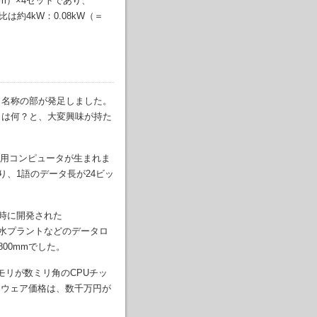
mm）×4セットであり、
は約4kW：0.08kW（＝
う名称の部が発足しました。
とは何？と、大変興味が持た
用コンピュータが生まれま
り、1語のデータ長が24ビッ
。
時に開発された
浄水プラントなどのデータロ
800mmでした。
モリが数ミリ角のCPUチッ
ドウェア価格は、数千万円が