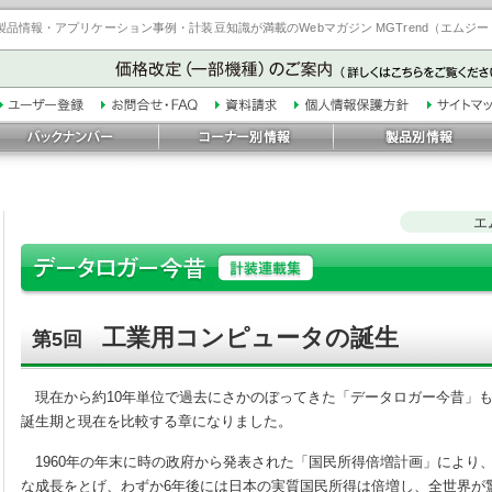
品情報・アプリケーション事例・計装豆知識が満載のWebマガジン MGTrend（エムジ
エ
工業用コンピュータの誕生
第5回
現在から約10年単位で過去にさかのぼってきた「データロガー今昔」も、
誕生期と現在を比較する章になりました。
1960年の年末に時の政府から発表された「国民所得倍増計画」により
な成長をとげ、わずか6年後には日本の実質国民所得は倍増し、全世界が