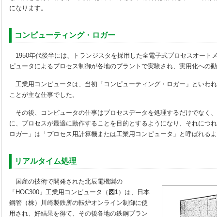
になります。
コンピューティング・ロガー
1950年代後半には、トランジスタを採用した全電子式プロセスオート
ピュータによるプロセス制御が各地のプラントで実験され、実用化への動
工業用コンピュータは、当初「コンピューティング・ロガー」といわれ
ことが主な仕事でした。
その後、コンピュータの仕事はプロセスデータを処理するだけでなく、
に、プロセスが最適に動作することを目的とするようになり、それにつれ
ロガー」は「プロセス用計算機または工業用コンピュータ」と呼ばれるよ
リアルタイム処理
国産の技術で開発された北辰電機製の
「HOC300」工業用コンピュータ（
図1
）は、日本
鋼管（株）川崎製鉄所の転炉オンライン制御に使
用され、好結果を得て、その後各地の鉄鋼プラン