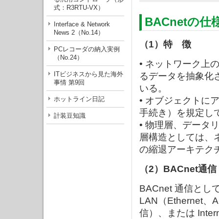
式：R3RTU-VX）
BACnetの
Interface & Network
News 2（No.14）
（1）特 徴
PCレコーダの納入実例
（No.24）
• ネットワーク上
ITビジネスから見た海外
るデータを抽象化
事情 第9回
いる。
ホットライン日記
• オブジェクト
手続き）を規定し
計装豆知識
• 物理層、デー
層構造としては、
の縮退アーキテク
（2）BACnet通信
BACnet 通信と
LAN（Ethernet
信）、または Intern