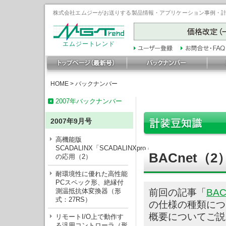
株式会社エムジーがお送りする製品情報・アプリケーション事例・計装豆
エムジートレンド
HOME
>
バックナンバー
2007年バックナンバー
2007年9月号
高機能版
SCADALINX「SCADALINXpro」
BACnet（2
の応用（2）
耐環境性に優れた高性能
PCスペック形、絶縁付
測温抵抗体変換器（形
前回の記事「
BAC
式：27RS）
の仕様の種類につい
概要についてご説
リモートI/O上で動作す
る汎用コントローラ（形