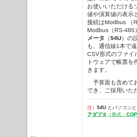
お使いいただける
値や演算値の表示
接続はModbus 
Modbus（RS-
メータ
（
54U
）の
も、通信線1本で
CSV形式のファイ
トウェアで帳票を
きます。
予算面も含めてお
でき、ご採用いた
注）
54U
とパソコンと
アダプタ
（形式：
COP