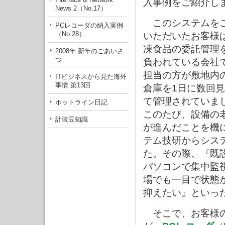
入事例をご紹介し
News 2（No.17）
このシステムを
PCレコーダの納入実例
（No.28）
いただいたお客様
凍食品の委託管理
2008年 新年のごあいさ
つ
負われている会社
担当の方が敷地内
ITビジネスから見た海外
事情 第13回
倉庫を1日に数回
て管理されていま
ホットライン日記
このたび、設備の
計装豆知識
が進んだことを機
テム技研からシス
た。その際、『既
パソコンで集中監
場でも一目で状態
抑えたい』といっ
そこで、お客様の