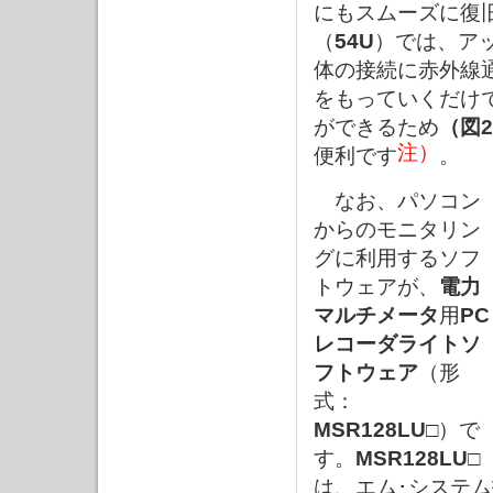
にもスムーズに復
（
54U
）では、ア
体の接続に赤外線
をもっていくだけ
ができるため
（図
注）
便利です
。
なお、パソコン
からのモニタリン
グに利用するソフ
トウェアが、
電力
マルチメータ
用
PC
レコーダライトソ
フトウェア
（形
式：
MSR128LU□
）で
す。
MSR128LU□
は、エム･システ