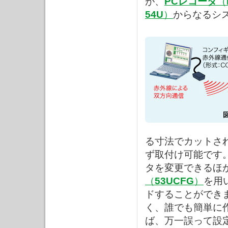
が、
PCレコーダ
（
54U
）
からなるシ
る寸法でカットさ
ず取付け可能です
タを変更できるほ
（
53UCFG
）
を用
ドすることができ
く、誰でも簡単に
ば、万一誤って設