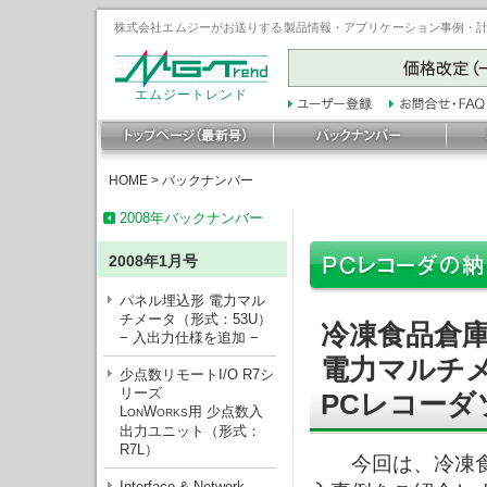
株式会社エムジーがお送りする製品情報・アプリケーション事例・計装豆
エムジートレンド
HOME
>
バックナンバー
2008年バックナンバー
2008年1月号
パネル埋込形 電力マル
チメータ（形式：53U）
冷凍食品倉
− 入出力仕様を追加 −
電力マルチメ
少点数リモートI/O R7シ
リーズ
PCレコーダソ
L
W
用 少点数入
ON
ORKS
出力ユニット（形式：
R7L）
今回は、冷凍食
Interface & Network