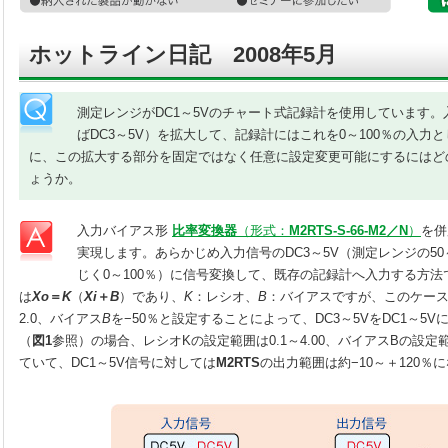
ホットライン日記 2008年5月
測定レンジがDC1～5Vのチャート式記録計を使用しています
ばDC3～5V）を拡大して、記録計にはこれを0～100％の入力
に、この拡大する部分を固定ではなく任意に設定変更可能にするにはど
ょうか。
入力バイアス形
比率変換器
（形式：
M2RTS-S-66-M2／N
）
を併
実現します。あらかじめ入力信号のDC3～5V（測定レンジの50～
じく0～100％）に信号変換して、既存の記録計へ入力する方法
は
Xo
＝
K
（
Xi
＋
B
）であり、
K
：レシオ、
B
：バイアスですが、このケー
2.0、バイアス
B
を−50％と設定することによって、DC3～5VをDC1～5
（
図1
参照）の場合、レシオKの設定範囲は0.1～4.00、バイアスBの設定範
ていて、DC1～5V信号に対しては
M2RTS
の出力範囲は約−10～＋120％