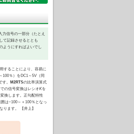
。入力信号の一部分（たとえ
として記録させるととも
のようにすればよいでし
用することにより、容易に
100％）をDC1～5V（同
です。
M2RTS
の比率演算式
スでの信号変換はレシオ
K
を
Vに変換します。正勾配特性
囲は−100～＋100％となっ
になります。 【井上】