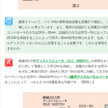
製造ラインにて、パイプ内の原料供給流量を流量計で測定し、
御したいと考えています。また、既存の記録計にも流量計の信
コントローラの入力はDC4～20mA、記録計の入力はDC0～5Vになっ
DC24Vを供給することによってDC4～20mA信号が得られます。なお
ルディスプレイをパネル上に設置することも必要です。これらを実現す
ませんか。
絶縁2出力形
ディストリビュータ
（形式：
W2DYS
）
の採用をお
計に対して電源としてDC24Vを供給し、流量計が発生するDC4
れぞれご希望のDC4～20mAとDC0～5Vの信号に分岐して出
ローラにつながるDC4～20mA信号のループに
2線式デジタルパネルメー
ることによって、パネル上での流量監視も可能です。【野田し】