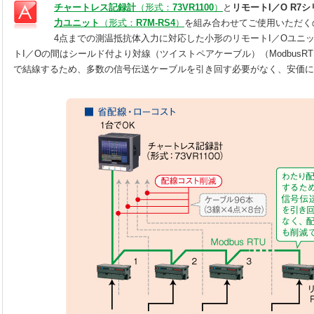
チャートレス記録計
（形式：
73VR1100
）
と
リモートI／O R7
力ユニット
（形式：
R7M-RS4
）
を組み合わせてご使用いただく
4点までの測温抵抗体入力に対応した小形のリモートI／Oユニ
トI／Oの間はシールド付より対線（ツイストペアケーブル）（ModbusR
で結線するため、多数の信号伝送ケーブルを引き回す必要がなく、安価に