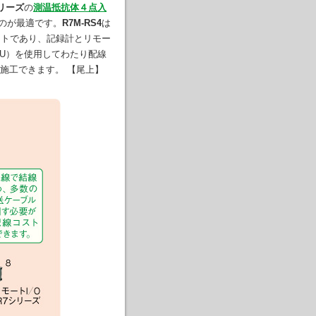
シリーズ
の
測温抵抗体４点入
のが最適です。
R7M-RS4
は
ットであり、記録計とリモー
TU）を使用してわたり配線
施工できます。 【尾上】