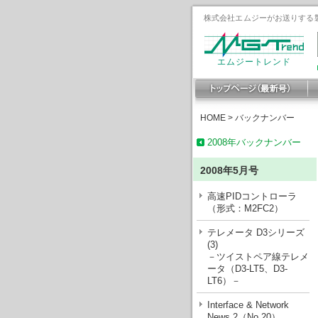
株式会社エムジーがお送りする製
エムジートレンド
HOME
>
バックナンバー
2008年バックナンバー
2008年5月号
高速PIDコントローラ
（形式：M2FC2）
テレメータ D3シリーズ
(3)
－ツイストペア線テレメ
ータ（D3-LT5、D3-
LT6）－
Interface & Network
News 2（No.20）