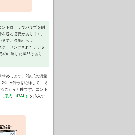
コントローラでバルブを制
号を送る必要があります。
ています。流量計へは、
、スケーリングされたデジタ
るのに適した製品はあり
すすめします。2線式の流量
～20mA信号を絶縁して、そ
力することが可能です。コント
タ
（形式：
43AL
）
を挿入す