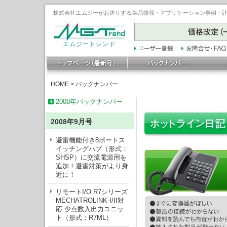
株式会社エムジーがお送りする製品情報・アプリケーション事例・計装豆
エムジートレンド
HOME
>
バックナンバー
2008年バックナンバー
2008年9月号
避雷機能付き8ポートス
イッチングハブ（形式：
SHSP）に交流電源用を
追加！避雷対策がより身
近に！
リモートI/O R7シリーズ
MECHATROLINK-I/II対
応 少点数入出力ユニッ
ト（形式：R7ML）