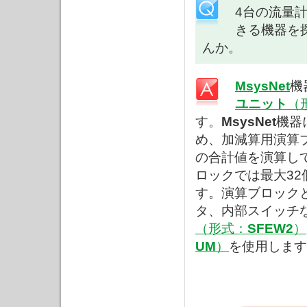
4台の流量
きる機器を
んか。
MsysNet
機
ユニット
（
す。
MsysNet
機器
め、加減算用演算
の合計値を演算し
ロックでは最大3
す。演算ブロック
タ、内部スイッチ
（形式：
SFEW2
）
UM
）
を使用します