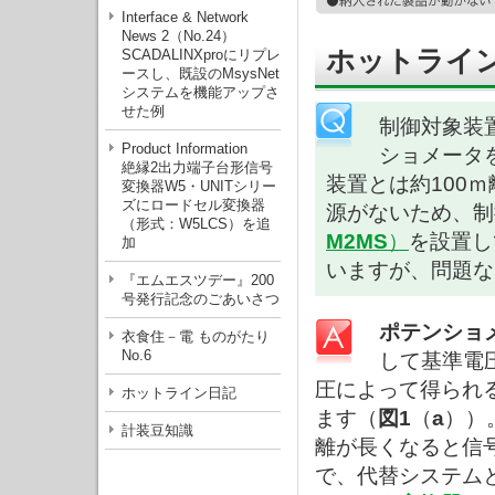
Interface & Network
News 2（No.24）
ホットライン
SCADALINXproにリプレ
ースし、既設のMsysNet
システムを機能アップさ
せた例
制御対象装
Product Information
ショメータ
絶縁2出力端子台形信号
装置とは約100
変換器W5・UNITシリー
ズにロードセル変換器
源がないため、制
（形式：W5LCS）を追
M2MS
）
を設置し
加
いますが、問題な
『エムエスツデー』200
号発行記念のごあいさつ
ポテンショ
衣食住－電 ものがたり
No.6
して基準電圧
圧によって得られ
ホットライン日記
ます（
図1
（
a
））
計装豆知識
離が長くなると信
で、代替システム