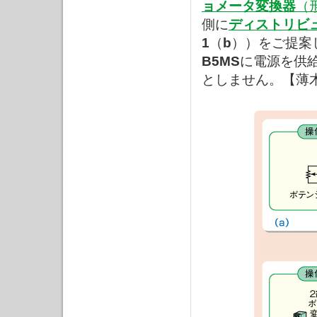
ョメータ変換器
（
側に
ディストリビ
1
（
b
））をご提案
B5MS
に電源を供
としません。【薄