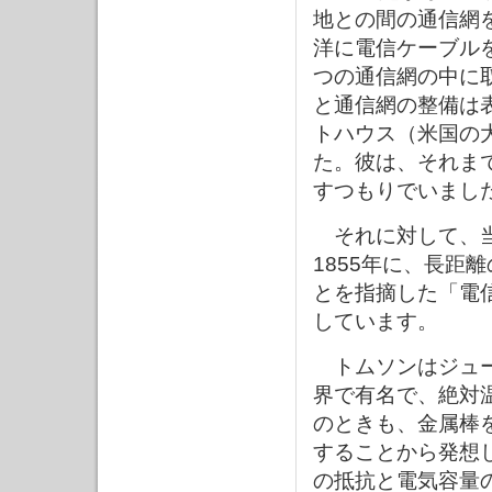
地との間の通信網
洋に電信ケーブル
つの通信網の中に
と通信網の整備は
トハウス（米国の
た。彼は、それま
すつもりでいまし
それに対して、当
1855年に、長距
とを指摘した「電
しています。
トムソンはジュー
界で有名で、絶対
のときも、金属棒
することから発想
の抵抗と電気容量