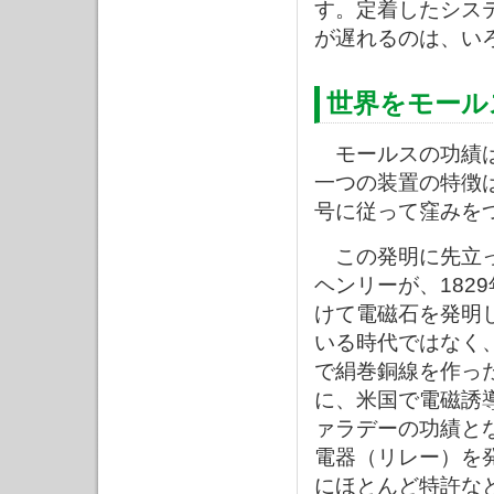
す。定着したシス
が遅れるのは、い
世界をモール
モールスの功績は
一つの装置の特徴
号に従って窪みを
この発明に先立っ
ヘンリーが、182
けて電磁石を発明
いる時代ではなく
で絹巻銅線を作っ
に、米国で電磁誘
ァラデーの功績とな
電器（リレー）を
にほとんど特許な