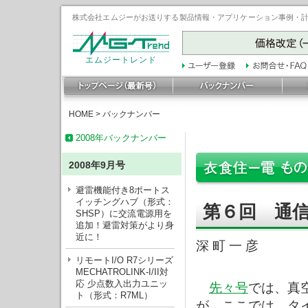
株式会社エムジーがお送りする製品情報・アプリケーション事例・計装豆
エムジートレンド
HOME
>
バックナンバー
2008年バックナンバー
2008年9月号
避雷機能付き8ポートス
イッチングハブ（形式：
第６回 通
SHSP）に交流電源用を
追加！避雷対策がより身
近に！
深 町 一 彦
リモートI/O R7シリーズ
MECHATROLINK-I/II対
応 少点数入出力ユニッ
先々号
では、真
ト（形式：R7ML）
が、ここでは、タ