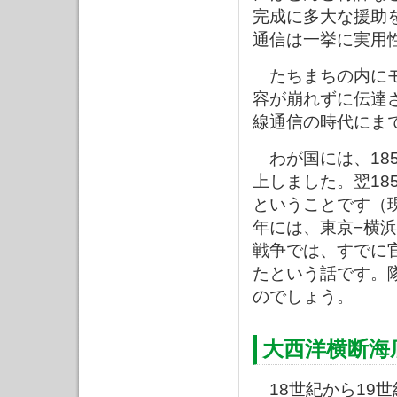
完成に多大な援助
通信は一挙に実用
たちまちの内にモ
容が崩れずに伝達
線通信の時代にま
わが国には、18
上しました。翌18
ということです（現
年には、東京−横浜
戦争では、すでに
たという話です。
のでしょう。
大西洋横断海
18世紀から19