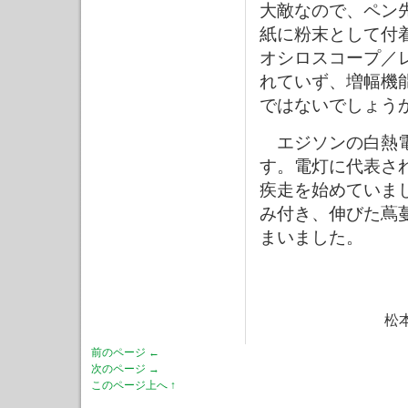
大敵なので、ペン
紙に粉末として付
オシロスコープ／
れていず、増幅機
ではないでしょう
エジソンの白熱電
す。電灯に代表さ
疾走を始めていま
み付き、伸びた蔦
まいました。
松
前のページ ←
次のページ →
このページ上へ ↑