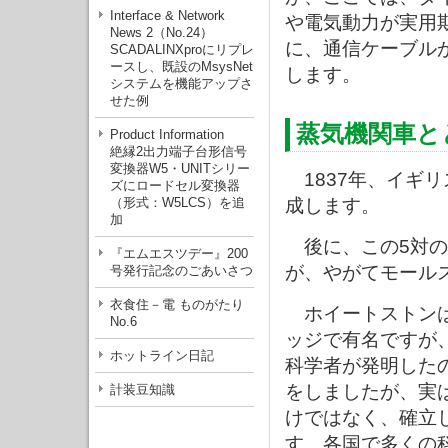
Interface & Network
や電気動力が実用
News 2（No.24）
に、通信ケーブル
SCADALINXproにリプレ
ースし、既設のMsysNet
します。
システムを機能アップさ
せた例
蒸気機関車と
Product Information
絶縁2出力端子台形信号
変換器W5・UNITシリー
1837年、イギ
ズにロードセル変換器
（形式：W5LCS）を追
成します。
加
後に、この5対の
『エムエスツデー』200
が、やがてモール
号発行記念のごあいさつ
衣食住－電 ものがたり
ホイートストンは
No.6
ッジで有名ですが
ホットライン日記
科学者が発明した
をしましたが、実
計装豆知識
けではなく、確立
す。各国で多くの