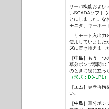
サーバ機能および
いSCADAソフト
とにしました。な
モニタ、キーボー
リモート入出力装
使用していました
ズ
に置き換えまし
［中島］
もう一つ
草分ポンプ場間の
のときに役に立っ
（形式：
D3-LP1
）
［エム］
更新再構
い。
［中島］
草分ポン