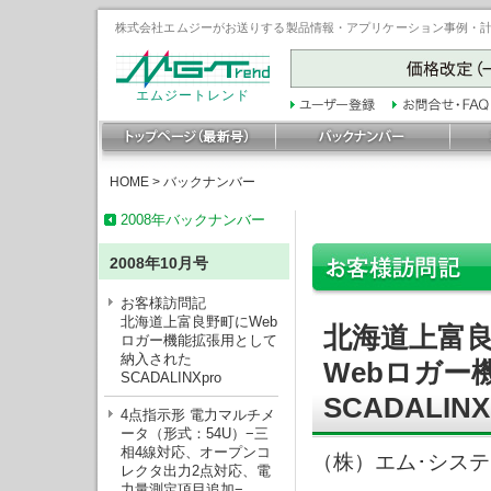
株式会社エムジーがお送りする製品情報・アプリケーション事例・計装豆
エムジートレンド
HOME
>
バックナンバー
2008年バックナンバー
2008年10月号
お客様訪問記
北海道上富良野町にWeb
北海道上富
ロガー機能拡張用として
納入された
Webロガー
SCADALINXpro
SCADALINX
4点指示形 電力マルチメ
ータ（形式：54U）−三
相4線対応、オープンコ
（株）エム･シス
レクタ出力2点対応、電
力量測定項目追加−