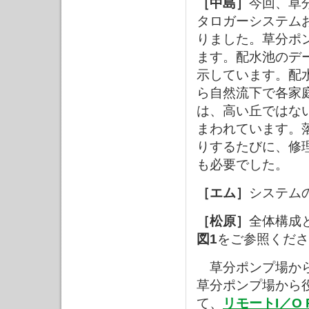
［中島］
今回、草
タロガーシステム
りました。草分ポ
ます。配水池のデ
示しています。配
ら自然流下で各家
は、高い丘ではな
まわれています。
りするたびに、修
も必要でした。
［エム］
システム
［松原］
全体構成
図1
をご参照くださ
草分ポンプ場から入力
草分ポンプ場から
て、
リモートI／O