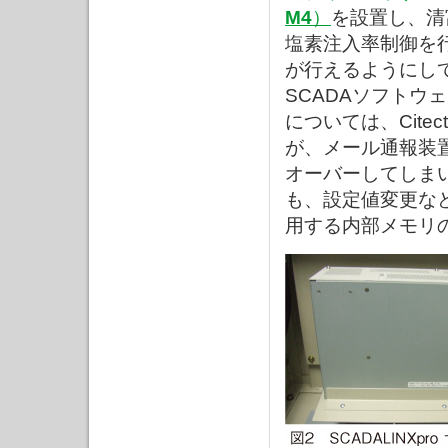
M4
）
を設置し、清
塩素注入率制御を
が行えるようにし
SCADAソフトウ
については、Cit
が、メール通報装
オーバーしてしま
も、設定値変更な
用する内部メモリ