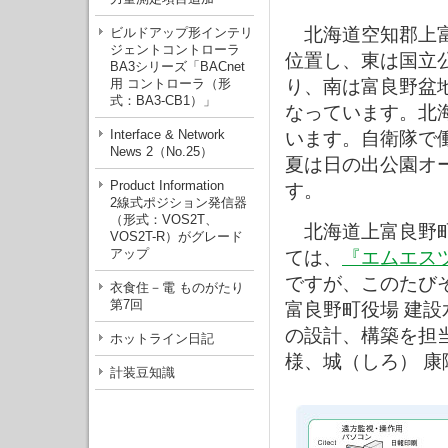
北海道空知郡上富
ビルドアップ形インテリ
ジェントコントローラ
位置し、東は国立
BA3シリーズ「BACnet
用 コントローラ（形
り、南は富良野盆
式：BA3-CB1）」
なっています。北
Interface & Network
います。自衛隊で働
News 2（No.25）
夏は日の出公園オ
Product Information
す。
2線式ポジション発信器
（形式：VOS2T、
北海道上富良野町
VOS2T-R）がグレード
アップ
ては、
『エムエスツ
ですが、このたび
衣食住－電 ものがたり
第7回
富良野町役場 建設
の設計、構築を担当
ホットライン日記
様、城（しろ） 康
計装豆知識